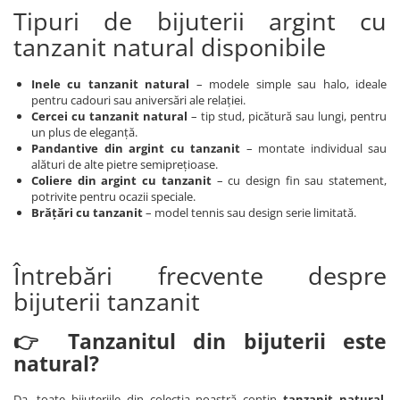
Bijuterii topaz
Tipuri de bijuterii argint cu
Bijuterii turcoaz
tanzanit natural disponibile
Bijuterii turmaline
Inele cu tanzanit natural
– modele simple sau halo, ideale
Bijuterii morganit
pentru cadouri sau aniversări ale relației.
Cercei cu tanzanit
natural
– tip stud, picătură sau lungi, pentru
un plus de eleganță.
Pandantive din argint cu tanzanit
– montate individual sau
alături de alte pietre semiprețioase.
Coliere din argint cu tanzanit
– cu design fin sau statement,
potrivite pentru ocazii speciale.
Brățări cu tanzanit
– model tennis sau design serie limitată.
Întrebări frecvente despre
bijuterii tanzanit
👉 Tanzanitul din bijuterii este
natural?
Da, toate bijuteriile din colecția noastră conțin
tanzanit natural
,