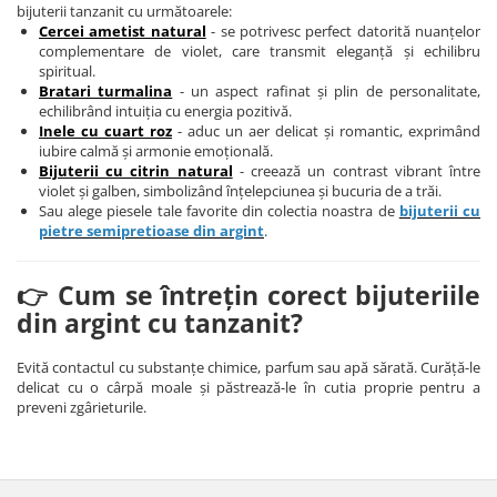
bijuterii tanzanit cu următoarele:
Cercei ametist natural
- se potrivesc perfect datorită nuanțelor
complementare de violet, care transmit eleganță și echilibru
spiritual.
Bratari turmalina
- un aspect rafinat și plin de personalitate,
echilibrând intuiția cu energia pozitivă.
Inele cu cuart roz
- aduc un aer delicat și romantic, exprimând
iubire calmă și armonie emoțională.
Bijuterii cu citrin natural
- creează un contrast vibrant între
violet și galben, simbolizând înțelepciunea și bucuria de a trăi.
Sau alege piesele tale favorite din colectia noastra de
bijuterii cu
pietre semipretioase din argint
.
👉 Cum se întrețin corect bijuteriile
din argint cu tanzanit?
Evită contactul cu substanțe chimice, parfum sau apă sărată. Curăță-le
delicat cu o cârpă moale și păstrează-le în cutia proprie pentru a
preveni zgârieturile.