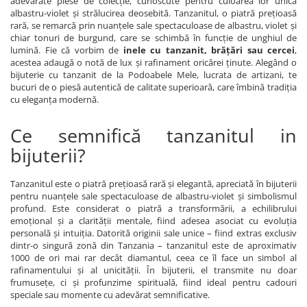
adevărate piese de colecție, cunoscute pentru culoarea lor unică
Bijuterii onix
albastru-violet și strălucirea deosebită. Tanzanitul, o piatră prețioasă
rară, se remarcă prin nuanțele sale spectaculoase de albastru, violet și
Bijuterii opal
chiar tonuri de burgund, care se schimbă în funcție de unghiul de
lumină. Fie că vorbim de
inele cu tanzanit, brățări sau cercei
,
Bijuterii peridot
acestea adaugă o notă de lux și rafinament oricărei ținute. Alegând o
bijuterie cu tanzanit de la Podoabele Mele, lucrata de artizani, te
Bijuterii perle
bucuri de o piesă autentică de calitate superioară, care îmbină tradiția
Bijuterii piatra lunii
cu eleganța modernă.
Bijuterii piatra soarelui
Ce semnifică tanzanitul in
Bijuterii rodocrozit
bijuterii?
Bijuterii rubin
Bijuterii safir
Tanzanitul este o piatră prețioasă rară și elegantă, apreciată în bijuterii
pentru nuanțele sale spectaculoase de albastru-violet și simbolismul
Bijuterii sidef si abalone
profund. Este considerat o piatră a transformării, a echilibrului
emoțional și a clarității mentale, fiind adesea asociat cu evoluția
Bijuterii smarald
personală și intuiția. Datorită originii sale unice – fiind extras exclusiv
Bijuterii sodalit
dintr-o singură zonă din Tanzania – tanzanitul este de aproximativ
1000 de ori mai rar decât diamantul, ceea ce îl face un simbol al
Bijuterii spinel
rafinamentului și al unicității. În bijuterii, el transmite nu doar
frumusețe, ci și profunzime spirituală, fiind ideal pentru cadouri
Bijuterii tanzanit
speciale sau momente cu adevărat semnificative.