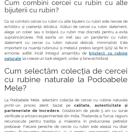
Cum combini cercei cu rubin cu alte
bijuterii cu rubin?
Ca să combini cercei cu rubin cu alte bijuterii cu rubin este nevoie de
echilibru și coerență stilistică. Alături de cercei cu rubin statement,
alege un colier sau o brățară cu rubin mai discretă pentru a evita
supraîncărcarea. Poți asorta un inel sau un pandantiv cu rubin
statement cu cercei cu rubin natural delicați, minimalisti. Este
important ca nuanța rubinului și metalul prețios (argint 925) să fie în
armonie, astfel încât întregul ansamblu de
bijuterii cu rubine
naturale
să creeze un look elegant, unitar și bine echilibrat.
Cum selectăm colecția de cercei
cu rubine naturale la Podoabele
Mele?
La Podoabele Mele, selectăm colecția de cercei cu rubine naturale
printr-un proces atent, bazat pe
calitate, autenticitate și
parteneriate de încredere.
Colaborăm de peste 5 ani cu surse
verificate și artizani experimentați din India, Thailanda și Turcia, regiuni
recunoscute pentru tradiția și măiestria în prelucrarea pietrelor
prețioase. Fiecare pereche de cercei cu rubin este aleasă nu doar
pentru frumusețea designului, ci și pentru proveniența sigură a