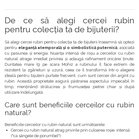
De ce să alegi cercei rubin
pentru colecția ta de bijuterii?
Să alegi cercei rubin pentru colecția ta de bijuterii înseamnă să optezi
pentru
eleganță atemporală și o simbolistică puternică
, asociată
cu pasiunea și energia. Nuanța intensă de roșu a cerceilor cu rubin
natural atrage imediat privirea și adaugă rafinament oricărei ținute.
Duritatea mare (9 pe scara Mohs) a rubinului îl face extrem de
rezistent la zgârieturi și uzură, ceea ce îl transformă într-o alegere
ideală pentru bijuterii purtate frecvent, cum sunt cerceii din argint cu
rubin. Această proprietate asigură păstrarea aspectului impecabil în
timp, menținând strălucirea și frumusețea pietrei chiar și după
utilizare îndelungată.
Care sunt beneficiile cerceilor cu rubin
natural?
Beneficiile cerceilor cu rubin natural sunt următoarele:
Cerceii cu rubin natural atrag privirile prin culoarea roșie, intensă
("ca sângele de porumbel").