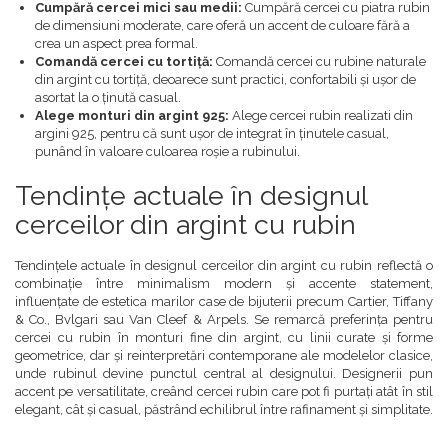
Cumpără cercei mici sau medii:
Cumpără cercei cu piatra rubin
de dimensiuni moderate, care oferă un accent de culoare fără a
crea un aspect prea formal.
Comandă cercei cu tortiță:
Comandă cercei cu rubine naturale
din argint cu tortiță, deoarece sunt practici, confortabili și ușor de
asortat la o ținută casual.
Alege monturi din argint 925:
Alege cercei rubin realizati din
argini 925, pentru că sunt ușor de integrat în ținutele casual,
punând în valoare culoarea roșie a rubinului.
Tendințe actuale în designul
cerceilor din argint cu rubin
Tendințele actuale în designul cerceilor din argint cu rubin reflectă o
combinație între minimalism modern și accente statement,
influențate de estetica marilor case de bijuterii precum Cartier, Tiffany
& Co., Bvlgari sau Van Cleef & Arpels. Se remarcă preferința pentru
cercei cu rubin în monturi fine din argint, cu linii curate și forme
geometrice, dar și reinterpretări contemporane ale modelelor clasice,
unde rubinul devine punctul central al designului. Designerii pun
accent pe versatilitate, creând cercei rubin care pot fi purtați atât în stil
elegant, cât și casual, păstrând echilibrul între rafinament și simplitate.