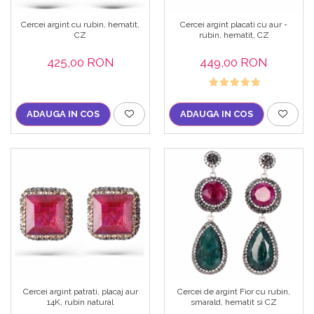
Bijuterii onix
Cercei argint cu rubin, hematit,
Cercei argint placati cu aur -
Bijuterii opal
CZ
rubin, hematit, CZ
Bijuterii peridot
425,00 RON
449,00 RON
Bijuterii perle
Bijuterii piatra lunii
ADAUGA IN COS
ADAUGA IN COS
Bijuterii piatra soarelui
Bijuterii rodocrozit
Bijuterii rubin
Bijuterii safir
Bijuterii sidef si abalone
Bijuterii smarald
Bijuterii sodalit
Bijuterii spinel
Cercei argint patrati, placaj aur
Cercei de argint Fior cu rubin,
Bijuterii tanzanit
14K, rubin natural
smarald, hematit si CZ