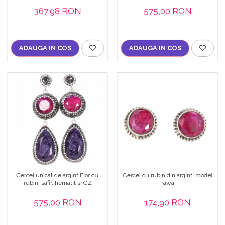
Bijuterii topaz
367,98 RON
575,00 RON
Bijuterii turcoaz
Bijuterii turmaline
ADAUGA IN COS
ADAUGA IN COS
Bijuterii morganit
Cercei unicat de argint Fior cu
Cercei cu rubin din argint, model
rubin, safir, hematit si CZ
rawa
575,00 RON
174,90 RON