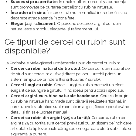
Succes și prosperitate:
În unele culturi, norocul și abundența
sunt promovate de purtarea cerceilor cu rubine naturale.
Încredere în sine:
În cercei, rubinul semnifică încredere în sine,
deoarece atrage atenția în zona feței.
Eleganța și rafinament:
O pereche de cercei argint cu rubin
natural este simbolul eleganței și rafinamentului.
Ce tipuri de cercei cu rubin sunt
disponibile?
La Podoabele Mele găsești următoarele tipuri de cercei cu rubin:
Cercei cu rubin natural de tip stud
: Cerceii cu rubin natural de
tip stud sunt cercei mici, fixați direct pe lobul urechii printr-un
sistem simplu de prindere (tijă și fluturaș / șurub).
Cercei lungi cu rubin
: Cerceii lungi cu rubin creează un efect
elegant de alungire a gâtului, fiind ideali pentru ocazii speciale.
Cercei argint cu rubine naturale handmade:
Cerceii de argint
cu rubine naturale handmade sunt bijuterii realizate artizanal, în
care rubinele autentice sunt montate în argint, fiecare piesă având
detalii și finisaje lucrate manual.
Cercei cu rubin din argint 925 cu tortiță
: Cerceii cu rubin din
argint 925 cu tortiță sunt cercei prevăzuți cu un sistem de închidere
articulat, de tip leverback, cârlig sau omega, care oferă stabilitate și
siguranță la purtare.