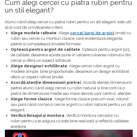
Cum alegi cercei cu piatra rubin pentru
un stil elegant?
Atunci când alegi cercei cu piatra rubin pentru un stil elegant, este util
să ții cont de următoarele criterii:
Alege modele rafinate
: Alege
cercei lungi de argint
ornați cu
rubin sau cercei cu monturi clasice, care evidențiază eleganța
pietrei și completează ținutele formale.
Optează pentru argint de calitate
: Optează pentru argint 925
de calitate, deoarece acesta pune în valoare culoarea rubinului din
cercei și oferă un aspect sofisticat.
Alege designuri echilibrate
: Alege cercei rubin argint cu
modele simple, bine proporționate, deoarece un design echilibrat
oferă un aspect rafinat ținutei.
Acordă atenție dimensiunii pietrei
: Acordă atenție dimensiunii
pietrei atunci când alegi cercei cu rubin natural și ține cont că o
piatră de dimensiune medie sau mare devine ușor centrul atenției.
Alege forme clasice
: Alege forme clasice precum oval, rotund
sau pară când comanzi cercei argint cu rubin natural pentru un stil
elegant.
Verifică finisajul și montura
: Verifică montura cerceilor cu
rubin pentru a te asigura că este bine realizată și reflectă calitatea
acestora.