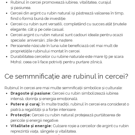
Rubinul în cercei promovează iubirea, vitalitatea, curajul
și pasiunea.
Cerceii din argint cu rubin natural iși păstrează valoarea în timp,
fiind o formă bună de investiție.
Cerceii cu rubin sunt versatili, completând cu succes atât ținutele
elegante, cât și pe cele casual.
Cerceii argint cu rubin natural sunt cadouri ideale pentru ocazii
speciale: aniversări, zile de naștere.
Persoanele născute în luna iulie beneficiază cel mai mult de
proprietățile rubinului montat în cercei.
Durabilitatea cerceilor cu rubine naturale este mare (9 pe scara
Mohs), ceea ce îi face potriviți pentru purtare zilnică.
Ce semmnificație are rubinul în cercei?
Rubinul în cercei are mai multe semnificații simbolice și culturale:
Dragoste și pasiune:
Cerceii cu rubin simbolizează iubirea
intensă, dorința și energia emoțională.
Putere și curaj:
În multe tradiții, rubinul în cercei era considerat o
piatră a regalității și a forței interioare.
Protecție:
Cerceii cu rubin natural protejează purtătoarea de
pericole și energii negative.
Vitalitate și energie:
Culoare roșie a cerceilor de argint cu rubin
reprezintă viața, sângele și vitalitatea.