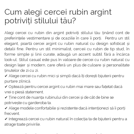
Cum alegi cercei rubin argint
potriviți stilului tău?
Alegi cercei cu rubin din argint potriviți stilului tău ținând cont de
preferințele vestimentare și de ocaziile în care îi porți. Pentru un stil
elegant, poartă cercei argint cu rubin natural cu design sofisticat și
detalii fine. Pentru un stil minimalist, cerceii cu rubin de tip stud, în
forme simple și linii curate, adaugă un accent subtil fără a încărca
look-ul. Stilul casual este pus în valoare de cercei cu rubin natural cu
design lejer și modern, care oferă un plus de culoare și personalitate
ținutelor de zi cu zi.
✔ Alege cercei cu rubin mici și simpli dacă îți dorești bijuterii pentru
purtare zilnică.
✔ Optează pentru cercei argint cu rubin mai mare sau fațetat dacă
vrei o piesă statement.
✔ Ține cont de nuanța rubinului din cercei și de cât de bine se
potrivește cu garderoba ta.
✔ Alege modele confortabile și rezistente dacă intenționezi să îi porți
frecvent.
✔ Integrează cercei cu rubin natural în colecția ta de bijuterii pentru a
atrage toate privirile.