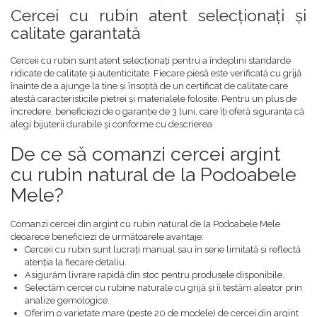
Cercei cu rubin atent selecționați și
calitate garantată
Cerceii cu rubin sunt atent selecționați pentru a îndeplini standarde
ridicate de calitate și autenticitate. Fiecare piesă este verificată cu grijă
înainte de a ajunge la tine și însoțită de un certificat de calitate care
atestă caracteristicile pietrei și materialele folosite. Pentru un plus de
încredere, beneficiezi de o garanție de 3 luni, care îți oferă siguranța că
alegi bijuterii durabile și conforme cu descrierea
De ce să comanzi cercei argint
cu rubin natural de la Podoabele
Mele?
Comanzi cercei din argint cu rubin natural de la Podoabele Mele
deoarece beneficiezi de următoarele avantaje:
Cerceii cu rubin sunt lucrați manual sau în serie limitată și reflectă
atenția la fiecare detaliu.
Asigurăm livrare rapidă din stoc pentru produsele disponibile.
Selectăm cercei cu rubine naturale cu grijă și îi testăm aleator prin
analize gemologice.
Oferim o varietate mare (peste 20 de modele) de cercei din argint