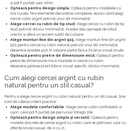
și pot fi purtați ușor zilnic.
Optează pentru design simplu
: Optează pentru modelele cu
linii curate, fără elemente decorative complexe, atunci când alegi
cercei rubin argint potriviți unui stil minimalist.
Alege cercei cu rubin de tip stud:
Alege cercei cu rubin de tip
stud potriviți stilului minimalist. Aceștia stau aproape de lobul
urechii și oferă un accent subtil de culoare.
Alege monturi fine din argint 925
: Alege monturi fine din argint
925 pentru cercei cu rubin natural potriviți unui stil minimalist,
deoarece acestea pun în valoare piatra fără a încărca vizual ținuta.
Optează pentru pietre de dimensiune mică:
Optează pentru
pietre de dimensiune mică montate in cercei cu rubin,
deoarece păstrează echilibrul vizual specific stilului minimalist.
Cum alegi cercei argint cu rubin
natural pentru un stil casual?
Pentru a alege cercei argint cu rubin natural pentru un stil casual, ține
cont de câteva criterii practice:
Alege modele confortabile
: Alege cercei rubin confortabili și
ușori, care pot fi purtați pe parcursul întregii zile.
Optează pentru design simplu și versatil:
Optează pentru
modele discrete de cercei argint cu rubin, care se potrivesc ușor cu
diferite ținute casual, de zi cu zi.