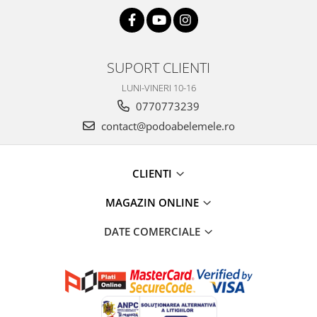
Bijuterii topaz
Bijuterii turcoaz
Bijuterii turmaline
SUPORT CLIENTI
Bijuterii morganit
LUNI-VINERI 10-16
0770773239
contact@podoabelemele.ro
CLIENTI
MAGAZIN ONLINE
DATE COMERCIALE