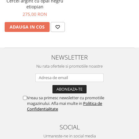
Cercei argint cu opal negru
Bijuterii onix
etiopian
275,00 RON
Bijuterii opal
Bijuterii peridot
ADAUGA IN COS
Bijuterii perle
Bijuterii piatra lunii
Bijuterii piatra soarelui
NEWSLETTER
Bijuterii rodocrozit
Nu rata ofertele si promotiile noastre
Bijuterii rubin
Bijuterii safir
Bijuterii sidef si abalone
Vreau sa primesc newsletter cu promotiile
Bijuterii smarald
magazinului. Afla mai multe in
Politica de
Confidentialitate
Bijuterii sodalit
Bijuterii spinel
SOCIAL
Bijuterii tanzanit
Urmareste-ne in social media