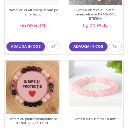
Bijuterii onix
Bratara cu cuart cherry 6 mm pe
Bratara elastica cu pietre
Bijuterii opal
snur textil
semipretioase DRAGOSTE
ETERNA
Bijuterii peridot
69,00 RON
69,00 RON
Bijuterii perle
Bijuterii piatra lunii
ADAUGA IN COS
ADAUGA IN COS
Bijuterii piatra soarelui
Bijuterii rodocrozit
Bijuterii rubin
Bijuterii safir
Bijuterii sidef si abalone
Bijuterii smarald
Bijuterii sodalit
Bijuterii spinel
Bratara cu pietre semipretioase
Bratara cu cuart roz 10 mm
Bijuterii tanzanit
IUBIRE si PROTECTIE