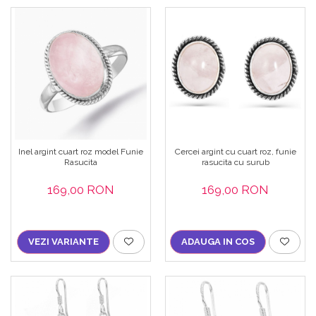
Inel argint cuart roz model Funie
Cercei argint cu cuart roz, funie
Rasucita
rasucita cu surub
169,00 RON
169,00 RON
VEZI VARIANTE
ADAUGA IN COS