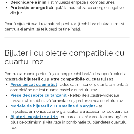
Deschidere a inimii
: stimulează empatia și compasiunea.
Protecție energetică
: ajută la neutralizarea energiei negative
din jur.
Poartă bijuterii cuart roz natural pentru a-ți echilibra chakra inimii și
pentru a-ți aminti să te iubești pe tine însăți.
Bijuterii cu pietre compatibile cu
cuartul roz
Pentru o armonie perfectă și o energie echilibrată, descoperă colecția
noastră de
bijuterii cu pietre compatibile cu cuartul roz:
Piese unicat cu ametist
- aduc calm interior și claritate mentală,
completând delicat nuanța pastel a cuartului roz.
Piese deosebite cu tanzanit
- Reflexiile albastre-violet ale
tanzanitului subliniază feminitatea și profunzimea cuartului roz.
Modele de bijuterii cu turmalina din argint
- se
împletesc armonios cu energia iubitoare a accesoriilor cu cuart roz.
Bijuterii cu pietre citrin
- culoarea solară a acestora adaugă un
plus de optimism și vitalitate în combinație cu blândețea cuartului
roz.