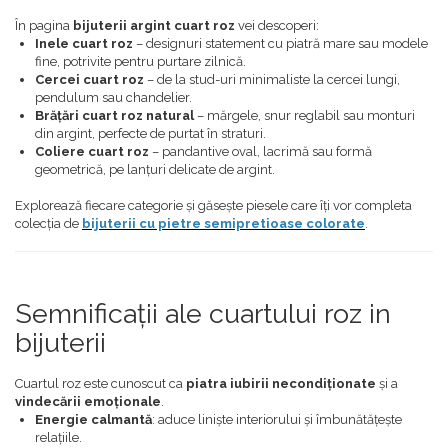
În pagina
bijuterii argint cuart roz
vei descoperi:
Inele cuart roz
– designuri statement cu piatră mare sau modele
fine, potrivite pentru purtare zilnică.
Cercei cuart roz
– de la stud-uri minimaliste la cercei lungi,
pendulum sau chandelier.
Brățări cuart roz natural
– mărgele, snur reglabil sau monturi
din argint, perfecte de purtat în straturi.
Coliere cuart roz
– pandantive oval, lacrimă sau formă
geometrică, pe lanțuri delicate de argint.
Explorează fiecare categorie și găsește piesele care îți vor completa
colecția de
bijuterii cu pietre semipretioase colorate
.
Semnificații ale cuartului roz in
bijuterii
Cuartul roz este cunoscut ca
piatra iubirii necondiționate
și a
vindecării emoționale
.
Energie calmantă
: aduce liniște interiorului și îmbunătățește
relațiile.