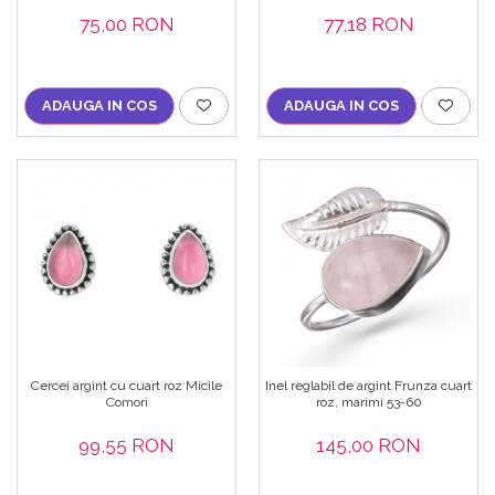
Bijuterii topaz
75,00 RON
77,18 RON
Bijuterii turcoaz
Bijuterii turmaline
ADAUGA IN COS
ADAUGA IN COS
Bijuterii morganit
Cercei argint cu cuart roz Micile
Inel reglabil de argint Frunza cuart
Comori
roz, marimi 53-60
99,55 RON
145,00 RON