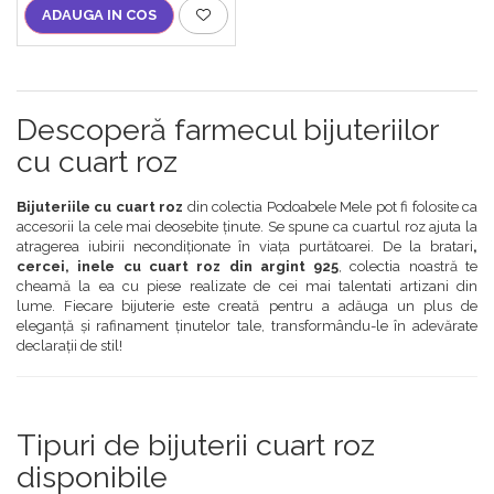
ADAUGA IN COS
Descoperă farmecul bijuteriilor
cu cuart roz
Bijuteriile cu cuart roz
din colectia Podoabele Mele pot fi folosite ca
accesorii la cele mai deosebite ținute. Se spune ca cuartul roz ajuta la
atragerea iubirii necondiționate în viața purtătoarei. De la bratari
,
cercei, inele cu cuart roz din argint 925
, colectia noastră te
cheamă la ea cu piese realizate de cei mai talentati artizani din
lume. Fiecare bijuterie este creată pentru a adăuga un plus de
eleganță și rafinament ținutelor tale, transformându-le în adevărate
declarații de stil!
Tipuri de bijuterii cuart roz
disponibile