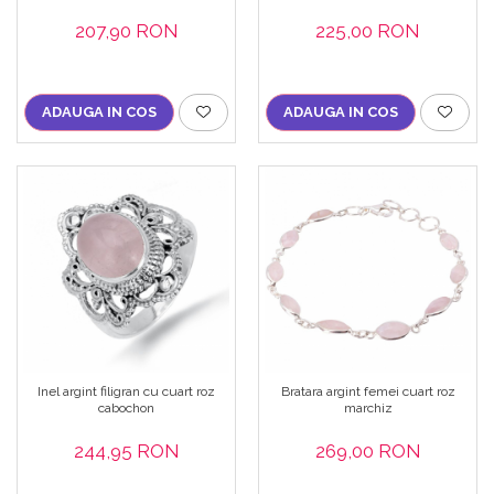
207,90 RON
225,00 RON
ADAUGA IN COS
ADAUGA IN COS
Inel argint filigran cu cuart roz
Bratara argint femei cuart roz
cabochon
marchiz
244,95 RON
269,00 RON