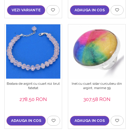
VEZI VARIANTE
ADAUGA IN COS
Bratara de argint cu cuart roz brut
Inel cu cuart solar curcubeu din
fatetat
argint, marime 59
278,50 RON
307,58 RON
ADAUGA IN COS
ADAUGA IN COS