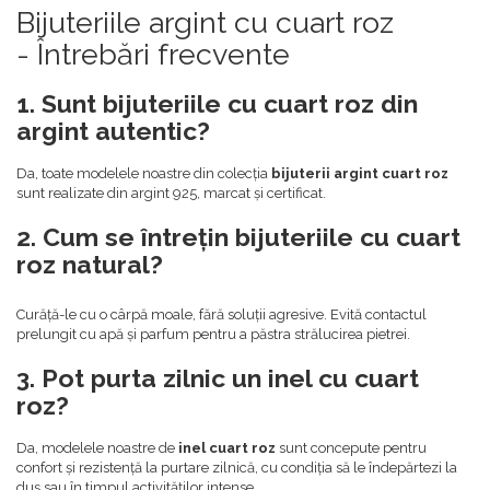
Bijuteriile argint cu cuart roz
- Întrebări frecvente
1. Sunt bijuteriile cu cuart roz din
argint autentic?
Da, toate modelele noastre din colecția
bijuterii argint cuart roz
sunt realizate din argint 925, marcat și certificat.
2. Cum se întrețin bijuteriile cu cuart
roz natural?
Curăță-le cu o cârpă moale, fără soluții agresive. Evită contactul
prelungit cu apă și parfum pentru a păstra strălucirea pietrei.
3. Pot purta zilnic un inel cu cuart
roz?
Da, modelele noastre de
inel cuart roz
sunt concepute pentru
confort și rezistență la purtare zilnică, cu condiția să le îndepărtezi la
duș sau în timpul activităților intense.