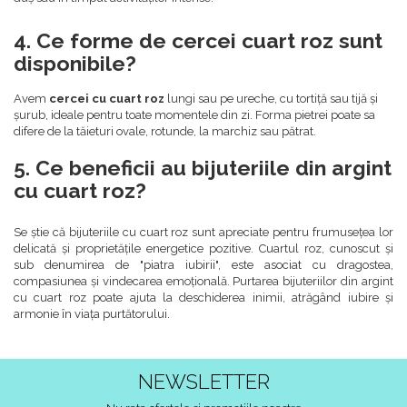
4. Ce forme de cercei cuart roz sunt
disponibile?
Avem
cercei cu cuart roz
lungi sau pe ureche, cu tortiță sau tijă și
șurub, ideale pentru toate momentele din zi. Forma pietrei poate sa
difere de la tăieturi ovale, rotunde, la marchiz sau pătrat.
5. Ce beneficii au bijuteriile din argint
cu cuart roz?
Se știe că bijuteriile cu cuart roz sunt apreciate pentru frumusețea lor
delicată și proprietățile energetice pozitive. Cuartul roz, cunoscut și
sub denumirea de "piatra iubirii", este asociat cu dragostea,
compasiunea și vindecarea emoțională. Purtarea bijuteriilor din argint
cu cuart roz poate ajuta la deschiderea inimii, atrăgând iubire și
armonie în viața purtătorului.
NEWSLETTER