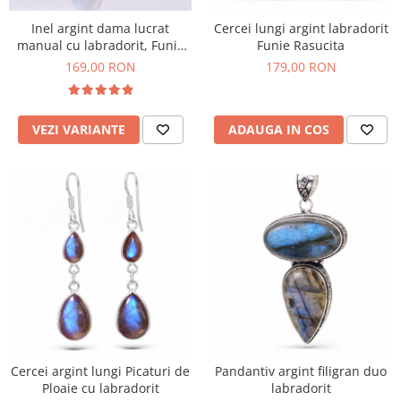
Bijuterii onix
Inel argint dama lucrat
Cercei lungi argint labradorit
Bijuterii opal
manual cu labradorit, Funie
Funie Rasucita
Rasucita
169,00 RON
179,00 RON
Bijuterii peridot
Bijuterii perle
Bijuterii piatra lunii
VEZI VARIANTE
ADAUGA IN COS
Bijuterii piatra soarelui
Bijuterii rodocrozit
Bijuterii rubin
Bijuterii safir
Bijuterii sidef si abalone
Bijuterii smarald
Bijuterii sodalit
Bijuterii spinel
Cercei argint lungi Picaturi de
Pandantiv argint filigran duo
Bijuterii tanzanit
Ploaie cu labradorit
labradorit