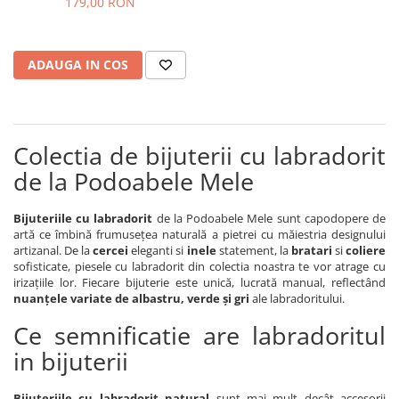
179,00 RON
ADAUGA IN COS
Colectia de bijuterii cu labradorit
de la Podoabele Mele
Bijuteriile cu labradorit
de la Podoabele Mele sunt capodopere de
artă ce îmbină frumusețea naturală a pietrei cu măiestria designului
artizanal. De la
cercei
eleganti si
inele
statement, la
bratari
si
coliere
sofisticate, piesele cu labradorit din colectia noastra te vor atrage cu
irizațiile lor. Fiecare bijuterie este unică, lucrată manual, reflectând
nuanțele variate de albastru, verde și gri
ale labradoritului.
Ce semnificatie are labradoritul
in bijuterii
Bijuteriile cu labradorit natural
sunt mai mult decât accesorii