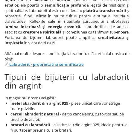
estetice; ele poartă o
semnificație profundă
legată de misticism și
spiritualitate. Labradoritul este considerat o
piatră a transformării
și
protecției, fiind utilizat în multe culturi pentru a stimula intuiția și
clarviziunea. Reflexiile sale in nuanțele curcubeului simbolizează
lumina interioară și energia cosmică.
Labradoritul este adesea
asociat cu
creșterea spirituală
și conexiunea cu tărâmuri superioare.
Purtarea de bijuterii labradorit poate amplifica
creativitatea și
inspirația
în viața de zi cu zi.
Află mai multe despre semnificația labradoritului în articolul nostru de
blog:
🔗
Labradorit - proprietati si semnificatie
Tipuri de bijuterii cu labradorit
din argint
In magazinul nostru vei găsi :
inele labardorit din argint 925
- piese unicat care vor atrage
toate privirile.
cercei labradorit natural
- de tip candelabru, cu tortita sau pe
ureche de zi ci zi.
bratari cu labradorit
- elastice sau din argint 925, ideale pentru a
fi purtate impreuna cu alte bratari.