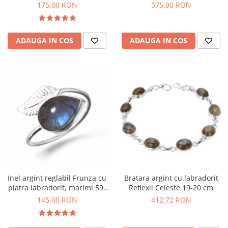
Bijuterii topaz
175,00 RON
575,00 RON
Bijuterii turcoaz
Bijuterii turmaline
ADAUGA IN COS
ADAUGA IN COS
Bijuterii morganit
Inel argint reglabil Frunza cu
Bratara argint cu labradorit
piatra labradorit, marimi 59-
Reflexii Celeste 19-20 cm
66
145,00 RON
412,72 RON