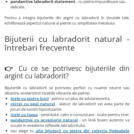
pandantive labradorit statement
- cu pietre impunătoare sau
delicate.
Pentru a integra bijuteriile din argint cu labradorit în ținutele tale,
echilibrează aspectul natural al pietrei cu simplitatea metalului.
Bijuterii cu labradorit natural -
întrebari frecvente
👉
Cu ce se potrivesc bijuteriile din
argint cu labradorit?
Bijuteriile cu labradorit se potrivesc perfect cu nuanțe neutre sau
albastre, evidențiind irizațiile vibrante ale pietrei:
Inele cu piatra lunii
- pentru un plus de adularescenta.
cercei cu opal natural
- alaturi de labradorit vei avea parte de
jocuri de lumini hipnotizante.
inele cu topaz
- serenitate, calm si comunicare - toate pentru tine!
pandantive cu acvamarin natural
- un look boem autentic va
scoate in evedenta reflexiile labradoritului.
sau alege tu
alte bijuterii cu pietre din colectia Podoabele