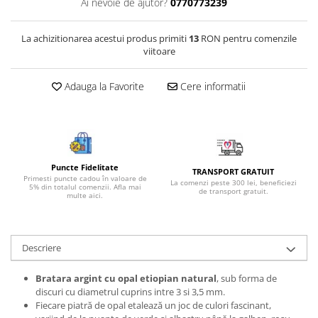
Ai nevoie de ajutor?
0770773239
Bijuterii onix
Bijuterii opal
La achizitionarea acestui produs primiti
13
RON pentru comenzile
viitoare
Bijuterii peridot
Bijuterii perle
Adauga la Favorite
Cere informatii
Bijuterii piatra lunii
Bijuterii piatra soarelui
Bijuterii rodocrozit
Bijuterii rubin
Puncte Fidelitate
TRANSPORT GRATUIT
Primesti puncte cadou în valoare de
La comenzi peste 300 lei, beneficiezi
5% din totalul comenzii. Afla mai
Bijuterii safir
de transport gratuit.
multe aici.
Bijuterii sidef si abalone
Bijuterii smarald
Descriere
Bijuterii sodalit
Bijuterii spinel
Bratara argint cu opal etiopian natural
, sub forma de
discuri cu diametrul cuprins intre 3 si 3,5 mm.
Bijuterii tanzanit
Fiecare piatră de opal etalează un joc de culori fascinant,