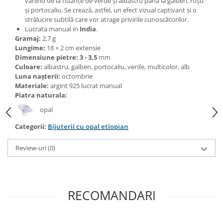
variind de la nuanțe de verde și albastru până la galben, roșu
Bijuterii topaz
și portocaliu. Se crează, astfel, un efect vizual captivant și o
Bijuterii turcoaz
strălucire subtilă care vor atrage privirile cunoscătorilor.
Lucrata manual in
India
.
Bijuterii turmaline
Gramaj:
2,7 g
Lungime:
18 + 2 cm extensie
Bijuterii morganit
Dimensiune pietre: 3 - 3,5
mm
Culoare:
albastru, galben, portocaliu, verde, multicolor, alb
Luna nașterii:
octombrie
Materiale:
argint 925 lucrat manual
Piatra naturala:
opal
Categorii:
Bijuterii cu opal etiopian
Review-uri
(0)
RECOMANDARI