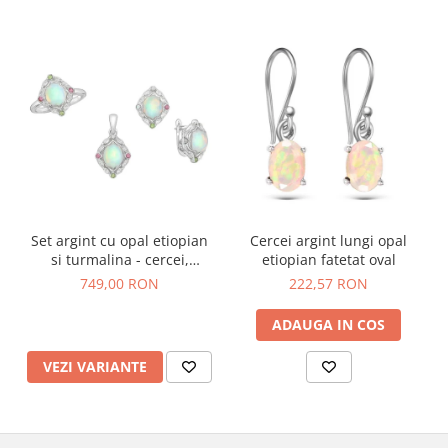
Set argint cu opal etiopian
Cercei argint lungi opal
si turmalina - cercei,
etiopian fatetat oval
pandantiv, inel
749,00 RON
222,57 RON
ADAUGA IN COS
VEZI VARIANTE