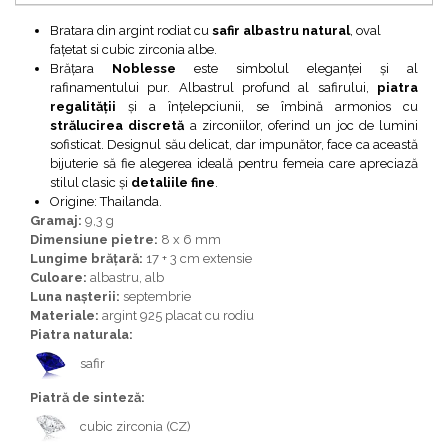
Bijuterii topaz
Bratara din argint rodiat cu
safir albastru natural
, oval
Bijuterii turcoaz
fațetat si cubic zirconia albe.
Bijuterii turmaline
Brățara
Noblesse
este simbolul eleganței și al
rafinamentului pur. Albastrul profund al safirului,
piatra
Bijuterii morganit
regalității
și a înțelepciunii, se îmbină armonios cu
strălucirea discretă
a zirconiilor, oferind un joc de lumini
sofisticat. Designul său delicat, dar impunător, face ca această
bijuterie să fie alegerea ideală pentru femeia care apreciază
stilul clasic și
detaliile fine
.
Origine: Thailanda.
Gramaj:
9,3 g
Dimensiune pietre:
8 x 6 mm
Lungime brățară:
17 + 3 cm extensie
Culoare:
albastru, alb
Luna nașterii:
septembrie
Materiale:
argint 925 placat cu rodiu
Piatra naturala:
safir
Piatră de sinteză:
cubic zirconia (CZ)