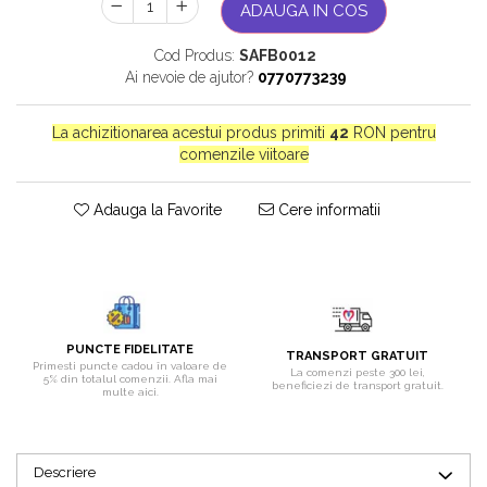
ADAUGA IN COS
Bijuterii onix
Bijuterii opal
Cod Produs:
SAFB0012
Ai nevoie de ajutor?
0770773239
Bijuterii peridot
Bijuterii perle
La achizitionarea acestui produs primiti
42
RON pentru
comenzile viitoare
Bijuterii piatra lunii
Bijuterii piatra soarelui
Adauga la Favorite
Cere informatii
Bijuterii rodocrozit
Bijuterii rubin
Bijuterii safir
Bijuterii sidef si abalone
PUNCTE FIDELITATE
Bijuterii smarald
TRANSPORT GRATUIT
Primesti puncte cadou în valoare de
La comenzi peste 300 lei,
5% din totalul comenzii. Afla mai
beneficiezi de transport gratuit.
Bijuterii sodalit
multe aici.
Bijuterii spinel
Bijuterii tanzanit
Descriere