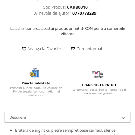
Bijuterii onix
Cod Produs:
CARB0010
Ai nevoie de ajutor?
0770773239
Bijuterii opal
Bijuterii peridot
La achizitionarea acestui produs primiti
5
RON pentru comenzile
Bijuterii perle
viitoare
Bijuterii piatra lunii
Adauga la Favorite
Cere informatii
Bijuterii piatra soarelui
Bijuterii rodocrozit
Bijuterii rubin
Bijuterii safir
Puncte Fidelitate
TRANSPORT GRATUIT
Primesti puncte cadou în valoare de
Bijuterii sidef si abalone
La comenzi peste 300 lei, beneficiezi
5% din totalul comenzii. Afla mai
de transport gratuit.
multe aici.
Bijuterii smarald
Bijuterii sodalit
Descriere
Bijuterii spinel
Bijuterii tanzanit
Brățară de argint cu pietre semiprețioase carneol, sferice.