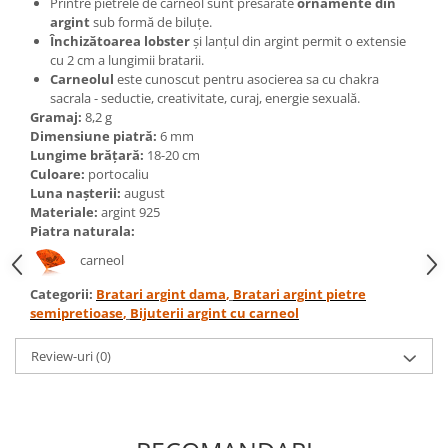
Printre pietrele de carneol sunt presărate
ornamente din
Bijuterii topaz
argint
sub formă de biluțe.
Bijuterii turcoaz
Închizătoarea lobster
și lanțul din argint permit o extensie
cu 2 cm a lungimii bratarii.
Bijuterii turmaline
Carneolul
este cunoscut pentru asocierea sa cu chakra
Bijuterii morganit
sacrala - seductie, creativitate, curaj, energie sexuală.
Gramaj:
8,2 g
Dimensiune piatră:
6 mm
Lungime brățară:
18-20 cm
Culoare:
portocaliu
Luna nașterii:
august
Materiale:
argint 925
Piatra naturala:
carneol
Categorii:
Bratari argint dama
,
Bratari argint pietre
semipretioase
,
Bijuterii argint cu carneol
Review-uri
(0)