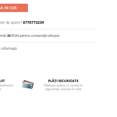
A IN COS
oie de ajutor?
0770773239
imiti
36
RON pentru comenzile viitoare
informatii
UIT
PLĂȚI SECURIZATE
eneficiezi
Plătește online cu cardul în
t.
siguranță, inclusiv în rate