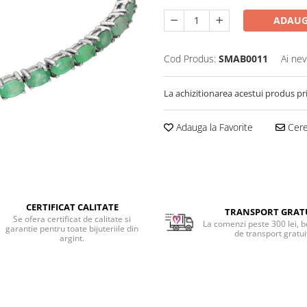
ADAUG
Cod Produs:
SMAB0011
Ai nev
La achizitionarea acestui produs pr
Adauga la Favorite
Cere 
CERTIFICAT CALITATE
TRANSPORT GRAT
Se ofera certificat de calitate si
La comenzi peste 300 lei, b
garantie pentru toate bijuteriile din
de transport gratui
argint.