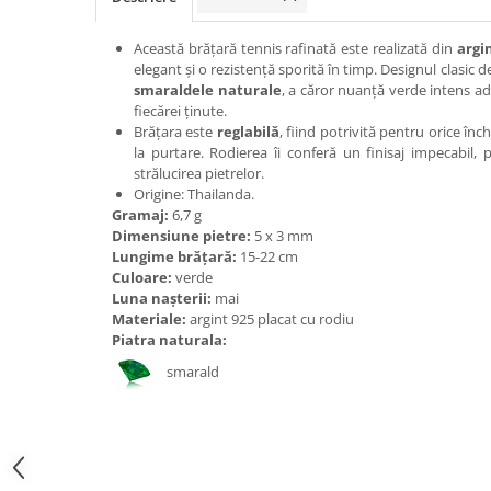
Bijuterii onix
Această brățară tennis rafinată este realizată din
argi
Bijuterii opal
elegant și o rezistență sporită în timp. Designul clasic d
Bijuterii peridot
smaraldele naturale
, a căror nuanță verde intens a
fiecărei ținute.
Bijuterii perle
Brățara este
reglabilă
, fiind potrivită pentru orice înc
la purtare. Rodierea îi conferă un finisaj impecabil, 
Bijuterii piatra lunii
strălucirea pietrelor.
Bijuterii piatra soarelui
Origine: Thailanda.
Gramaj:
6,7 g
Bijuterii rodocrozit
Dimensiune pietre:
5 x
3 mm
Lungime brățară:
15-22 cm
Bijuterii rubin
Culoare:
verde
Bijuterii safir
Luna nașterii:
mai
Materiale:
argint 925 placat cu rodiu
Bijuterii sidef si abalone
Piatra naturala:
Bijuterii smarald
smarald
Bijuterii sodalit
Bijuterii spinel
Bijuterii tanzanit