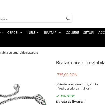
CERCEI
INELE
BRATARI
COLIERE
SETURI
ACC
glabila cu smaralde naturale
Bratara argint reglabi
735,00 RON
✅ Ambalare premium gratuita
↓
Vezi descrierea mai jos
↓
2
IN STOC
Durata de livrare:
1