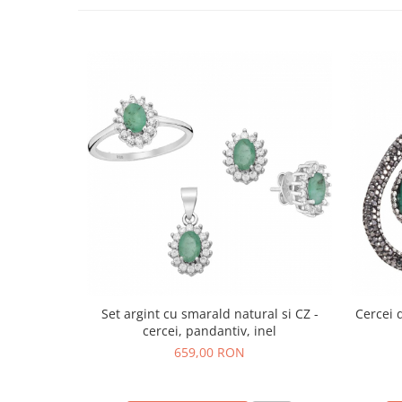
Bijuterii topaz
Bijuterii turcoaz
Bijuterii turmaline
Bijuterii morganit
Set argint cu smarald natural si CZ -
Cercei 
cercei, pandantiv, inel
659,00 RON