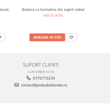
Bratara cu turmalina din argint rodiat
Bratara de 
tural,
849,00 RON
ADAUGA IN COS
AD
SUPORT CLIENTI
LUNI-VINERI 10-16
0770773239
contact@podoabelemele.ro