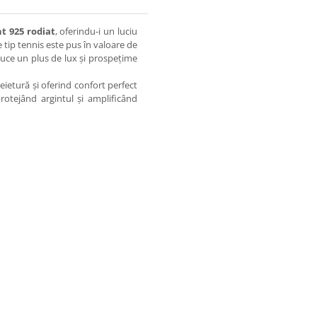
nt 925 rodiat
, oferindu-i un luciu
e tip tennis este pus în valoare de
duce un plus de lux și prospețime
heietură și oferind confort perfect
protejând argintul și amplificând