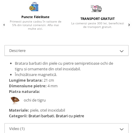
Bijuterii topaz
Bijuterii turcoaz
Puncte Fidelitate
TRANSPORT GRATUIT
Bijuterii turmaline
Primesti puncte cadou în valoare de
La comenzi peste 300 lei, beneficiezi
5% din totalul comenzii. Afla mai
de transport gratuit.
Bijuterii morganit
multe aici.
Descriere
Bratara barbati din piele cu pietre semipretioase ochi de
tigru si ornamente din otel inoxidabil.
Închizătoare magnetică.
Lungime bratara:
21 cm
Dimensiune pietre:
4 mm
Piatra naturala:
ochi de tigru
Materiale:
piele, otel inoxidabil
Categorii:
Bratari barbati
,
Bratari cu pietre
Video
(1)