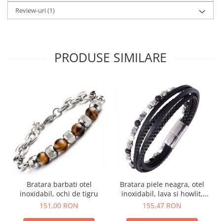
Review-uri
(1)
PRODUSE SIMILARE
Bratara barbati otel
Bratara piele neagra, otel
inoxidabil, ochi de tigru
inoxidabil, lava si howlit,
inchizatoare magnetica
151,00 RON
155,47 RON