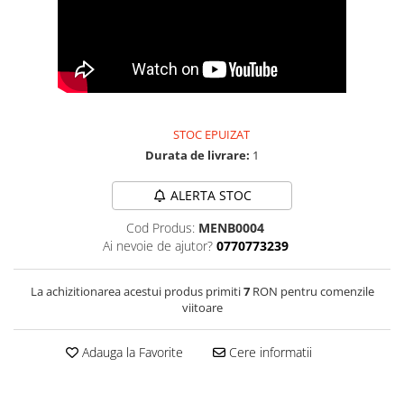
Bijuterii onix
Bijuterii opal
Bijuterii peridot
Bijuterii perle
Bijuterii piatra lunii
STOC EPUIZAT
Durata de livrare:
1
Bijuterii piatra soarelui
Bijuterii rodocrozit
ALERTA STOC
Bijuterii rubin
Cod Produs:
MENB0004
Bijuterii safir
Ai nevoie de ajutor?
0770773239
Bijuterii sidef si abalone
La achizitionarea acestui produs primiti
7
RON pentru comenzile
Bijuterii smarald
viitoare
Bijuterii sodalit
Bijuterii spinel
Adauga la Favorite
Cere informatii
Bijuterii tanzanit