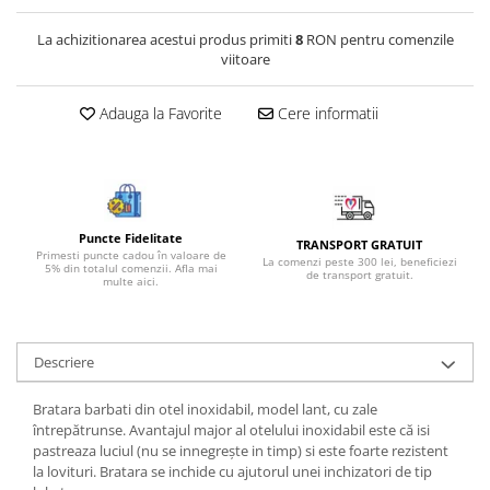
Bijuterii onix
La achizitionarea acestui produs primiti
8
RON pentru comenzile
Bijuterii opal
viitoare
Bijuterii peridot
Adauga la Favorite
Cere informatii
Bijuterii perle
Bijuterii piatra lunii
Bijuterii piatra soarelui
Bijuterii rodocrozit
Puncte Fidelitate
TRANSPORT GRATUIT
Bijuterii rubin
Primesti puncte cadou în valoare de
La comenzi peste 300 lei, beneficiezi
5% din totalul comenzii. Afla mai
de transport gratuit.
multe aici.
Bijuterii safir
Bijuterii sidef si abalone
Bijuterii smarald
Descriere
Bijuterii sodalit
Bratara barbati din otel inoxidabil, model lant, cu zale
Bijuterii spinel
întrepătrunse. Avantajul major al otelului inoxidabil este că isi
pastreaza luciul (nu se innegrește in timp) si este foarte rezistent
Bijuterii tanzanit
la lovituri. Bratara se inchide cu ajutorul unei inchizatori de tip