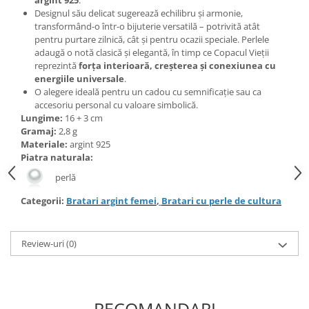
Bijuterii topaz
Designul său delicat sugerează echilibru și armonie,
Bijuterii turcoaz
transformând-o într-o bijuterie versatilă – potrivită atât
pentru purtare zilnică, cât și pentru ocazii speciale. Perlele
Bijuterii turmaline
adaugă o notă clasică și elegantă, în timp ce Copacul Vieții
reprezintă
forța interioară, creșterea și conexiunea cu
Bijuterii morganit
energiile universale
.
O alegere ideală pentru un cadou cu semnificație sau ca
accesoriu personal cu valoare simbolică.
Lungime:
16 + 3 cm
Gramaj:
2,8 g
Materiale:
argint 925
Piatra naturala:
perlă
Categorii:
Bratari argint femei
,
Bratari cu perle de cultura
Review-uri
(0)
RECOMANDARI