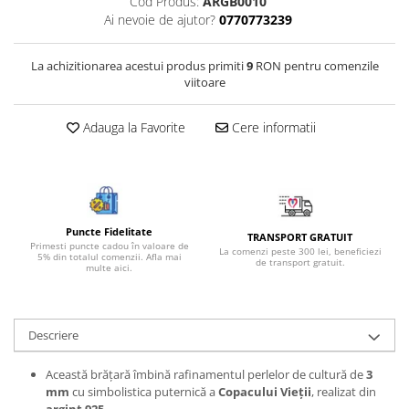
Cod Produs:
ARGB0010
Bijuterii onix
Ai nevoie de ajutor?
0770773239
Bijuterii opal
La achizitionarea acestui produs primiti
9
RON pentru comenzile
Bijuterii peridot
viitoare
Bijuterii perle
Adauga la Favorite
Cere informatii
Bijuterii piatra lunii
Bijuterii piatra soarelui
Bijuterii rodocrozit
Bijuterii rubin
Puncte Fidelitate
TRANSPORT GRATUIT
Bijuterii safir
Primesti puncte cadou în valoare de
La comenzi peste 300 lei, beneficiezi
5% din totalul comenzii. Afla mai
de transport gratuit.
multe aici.
Bijuterii sidef si abalone
Bijuterii smarald
Bijuterii sodalit
Descriere
Bijuterii spinel
Această brățară îmbină rafinamentul perlelor de cultură de
3
Bijuterii tanzanit
mm
cu simbolistica puternică a
Copacului Vieții
, realizat din
argint 925
.