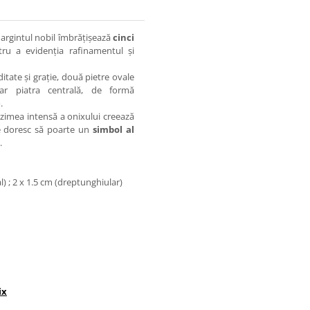
argintul nobil îmbrățișează
cinci
tru a evidenția rafinamentul și
tate și grație, două pietre ovale
iar piatra centrală, de formă
e
.
unzimea intensă a onixului creează
re doresc să poarte un
simbol al
.
al) ; 2 x 1.5 cm (dreptunghiular)
ix