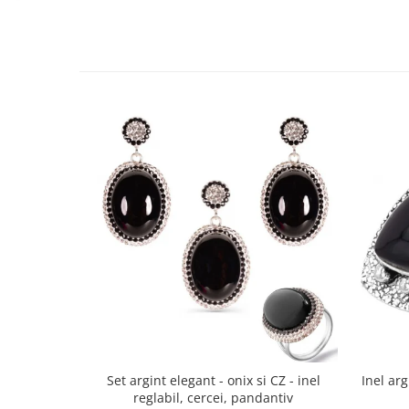
Bijuterii topaz
Bijuterii turcoaz
Bijuterii turmaline
Bijuterii morganit
Set argint elegant - onix si CZ - inel
Inel arg
reglabil, cercei, pandantiv