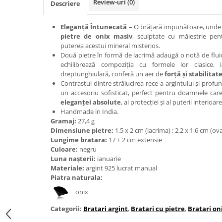
Review-uri
(0)
Descriere
Bijuterii onix
Bijuterii opal
Eleganță Întunecată
– O brățară impunătoare, unde 
pietre de onix masiv
, sculptate cu măiestrie pen
Bijuterii peridot
puterea acestui mineral misterios.
Bijuterii perle
Două pietre în formă de lacrimă adaugă o notă de fluidi
echilibrează compoziția cu formele lor clasice, 
Bijuterii piatra lunii
dreptunghiulară, conferă un aer de
forță și stabilitat
Contrastul dintre strălucirea rece a argintului și prof
Bijuterii piatra soarelui
un accesoriu sofisticat, perfect pentru doamnele ca
Bijuterii rodocrozit
eleganței absolute
, al protecției și al puterii interioare
Handmade in India.
Bijuterii rubin
Gramaj:
27,4 g
Dimensiune pietre:
1,5 x 2 cm (lacrima) ; 2,2 x 1,6 cm (ov
Bijuterii safir
Lungime bratara:
17 + 2 cm extensie
Bijuterii sidef si abalone
Culoare:
negru
Luna nașterii:
ianuarie
Bijuterii smarald
Materiale:
argint 925 lucrat manual
Piatra naturala:
Bijuterii sodalit
onix
Bijuterii spinel
Bijuterii tanzanit
Categorii:
Bratari argint
,
Bratari cu pietre
,
Bratari on