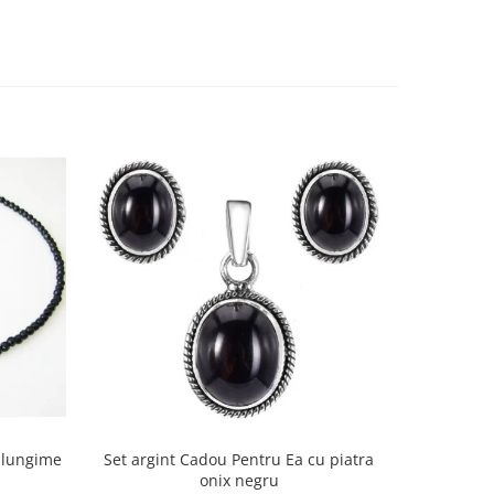
 lungime
Set argint Cadou Pentru Ea cu piatra
Cercei arg
onix negru