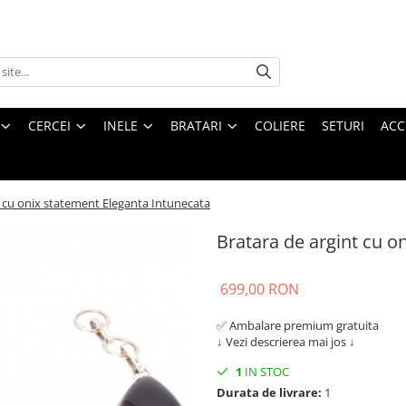
CERCEI
INELE
BRATARI
COLIERE
SETURI
ACC
t cu onix statement Eleganta Intunecata
Bratara de argint cu o
699,00 RON
✅ Ambalare premium gratuita
↓ Vezi descrierea mai jos ↓
1
IN STOC
Durata de livrare:
1