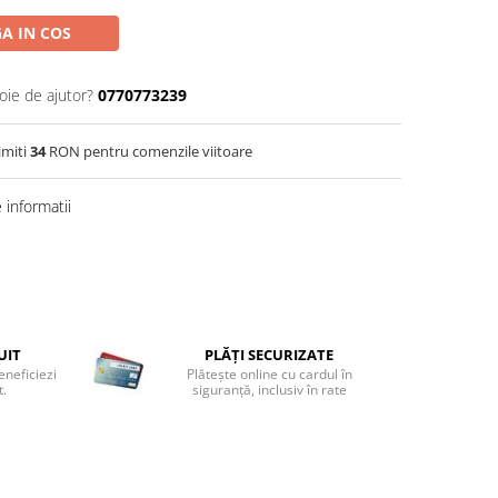
A IN COS
oie de ajutor?
0770773239
imiti
34
RON pentru comenzile viitoare
informatii
UIT
PLĂȚI SECURIZATE
eneficiezi
Plătește online cu cardul în
t.
siguranță, inclusiv în rate