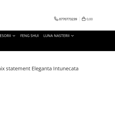
0770773239
0,00
ESORII
FENG SHUI
LUNA NASTERII
nix statement Eleganta Intunecata