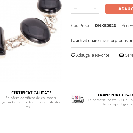
ADAUG
Cod Produs:
ONXB0026
Ai nev
La achizitionarea acestui produs pr
Adauga la Favorite
Cere 
CERTIFICAT CALITATE
TRANSPORT GRAT
Se ofera certificat de calitate si
La comenzi peste 300 lei, b
garantie pentru toate bijuteriile din
de transport gratui
argint.