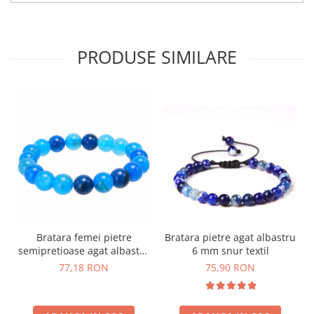
PRODUSE SIMILARE
Bratara pietre agat albastru
Bratara femei pietre
6 mm snur textil
semipretioase agat albastru
10 mm
75,90 RON
77,18 RON