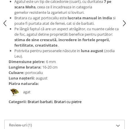
Bijuterii topaz
Agatul este un tip de calcedonie (cuart), cu duritatea
7 pe
scara Mohs
, ceea ce il incadreaza in categoria
Bijuterii turcoaz
gemelor rezistente la zgarieturi si lovituri.
Bratara cu agat portocaliu este
lucrata manual in India
si
Bijuterii turmaline
poate fi purtata atat de femei, cat si de barbati.
Bijuterii morganit
Pe lângă faptul că are un aspect atrăgător, cu nuante calde ca
de foc, agatul detine proprietăti benefice pentru purtător:
stima de sine crescută, incredere in fortele proprii,
fertilitate, creativitate
.
Potrivita pentru persoanele născute in
luna august
(zodia
Leu).
Dimensiune pietre:
6 mm
Lungime bratara:
16-20 cm
Culoare:
portocaliu
Luna nașterii:
august
Piatra naturala:
agat
Categorii:
Bratari barbati
,
Bratari cu pietre
Review-uri
(1)