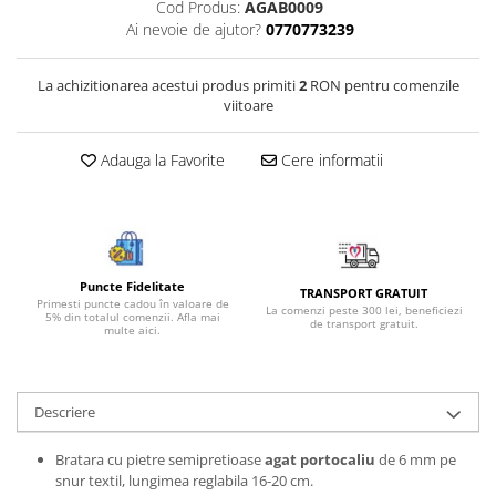
Cod Produs:
AGAB0009
Bijuterii onix
Ai nevoie de ajutor?
0770773239
Bijuterii opal
La achizitionarea acestui produs primiti
2
RON pentru comenzile
Bijuterii peridot
viitoare
Bijuterii perle
Bijuterii piatra lunii
Adauga la Favorite
Cere informatii
Bijuterii piatra soarelui
Bijuterii rodocrozit
Bijuterii rubin
Puncte Fidelitate
Bijuterii safir
TRANSPORT GRATUIT
Primesti puncte cadou în valoare de
La comenzi peste 300 lei, beneficiezi
5% din totalul comenzii. Afla mai
de transport gratuit.
Bijuterii sidef si abalone
multe aici.
Bijuterii smarald
Bijuterii sodalit
Descriere
Bijuterii spinel
Bratara cu pietre semipretioase
agat portocaliu
de 6 mm pe
Bijuterii tanzanit
snur textil, lungimea reglabila 16-20 cm.