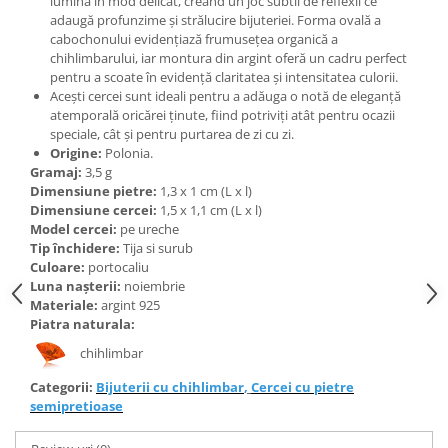
lumina în mod delicat, creând un joc subtil de reflexii ce
Bijuterii topaz
adaugă profunzime și strălucire bijuteriei. Forma ovală a
Bijuterii turcoaz
cabochonului evidențiază frumusețea organică a
chihlimbarului, iar montura din argint oferă un cadru perfect
Bijuterii turmaline
pentru a scoate în evidență claritatea și intensitatea culorii.
Acești cercei sunt ideali pentru a adăuga o notă de eleganță
Bijuterii morganit
atemporală oricărei ținute, fiind potriviți atât pentru ocazii
speciale, cât și pentru purtarea de zi cu zi.
Origine:
Polonia.
Gramaj:
3,5
g
Dimensiune pietre:
1,3 x 1 cm (L x l)
Dimensiune cercei:
1,5 x 1,1 cm (L x l)
Model cercei:
pe ureche
Tip închidere:
Tija si surub
Culoare:
portocaliu
Luna nașterii:
noiembrie
Materiale:
argint 925
Piatra naturala:
chihlimbar
Categorii:
Bijuterii cu chihlimbar
,
Cercei cu pietre
semipretioase