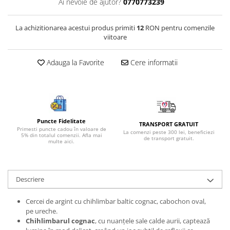
Ai nevoie de ajutor?
0770773239
Bijuterii onix
Bijuterii opal
La achizitionarea acestui produs primiti
12
RON pentru comenzile
viitoare
Bijuterii peridot
Bijuterii perle
Adauga la Favorite
Cere informatii
Bijuterii piatra lunii
Bijuterii piatra soarelui
Bijuterii rodocrozit
Bijuterii rubin
Puncte Fidelitate
TRANSPORT GRATUIT
Primesti puncte cadou în valoare de
La comenzi peste 300 lei, beneficiezi
5% din totalul comenzii. Afla mai
Bijuterii safir
de transport gratuit.
multe aici.
Bijuterii sidef si abalone
Bijuterii smarald
Descriere
Bijuterii sodalit
Bijuterii spinel
Cercei de argint cu chihlimbar baltic cognac, cabochon oval,
pe ureche.
Bijuterii tanzanit
Chihlimbarul cognac
, cu nuanțele sale calde aurii, captează