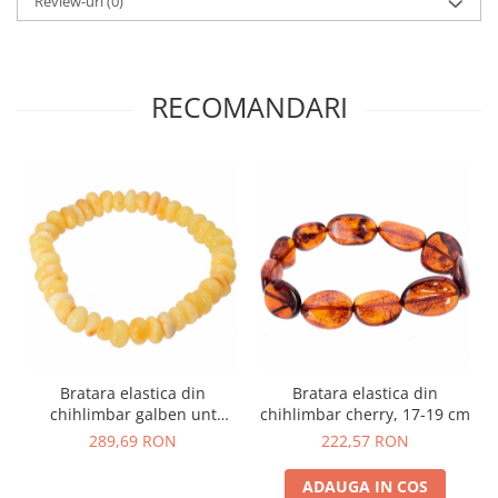
Review-uri
(0)
RECOMANDARI
Bratara elastica din
Bratara elastica din
chihlimbar galben unt
chihlimbar cherry, 17-19 cm
Boabe de Porumb
289,69 RON
222,57 RON
ADAUGA IN COS