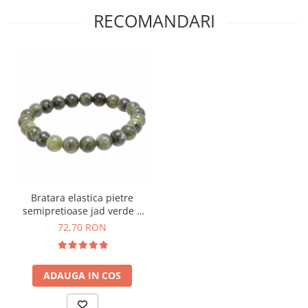
RECOMANDARI
Bratara elastica pietre
semipretioase jad verde 8
mm
72,70 RON
ADAUGA IN COS