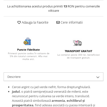
Bijuterii onix
La achizitionarea acestui produs primiti
13
RON pentru comenzile
viitoare
Bijuterii opal
Bijuterii peridot
Adauga la Favorite
Cere informatii
Bijuterii perle
Bijuterii piatra lunii
Bijuterii piatra soarelui
Bijuterii rodocrozit
Puncte Fidelitate
TRANSPORT GRATUIT
Primesti puncte cadou în valoare de
La comenzi peste 300 lei, beneficiezi
Bijuterii rubin
5% din totalul comenzii. Afla mai
de transport gratuit.
multe aici.
Bijuterii safir
Bijuterii sidef si abalone
Descriere
Bijuterii smarald
Bijuterii sodalit
Cercei argint cu jad verde nefrit, forma dreptunghiulară.
Jadul
, o piatră semiprețioasă venerată de milenii, este
Bijuterii spinel
recunoscut pentru culoarea sa verde intens, translucid.
Bijuterii tanzanit
Această piatră simbolizează
armonia, echilibrul și
prosperitatea
, fiind adesea asociată cu pacea interioară și