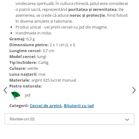
Bijuterii topaz
vindecarea spirituală. În cultura chineză, jadul este considerat
o piatră sacră, reprezentând
puritatea și serenitatea
. De
Bijuterii turcoaz
asemenea, se crede că aduce
noroc și protecție
, fiind folosit
Bijuterii turmaline
în diverse amulete și talismane.
Produs unicat - vei primi cerceii cu jad din imagine.
Bijuterii morganit
Handmade in India.
Gramaj:
6,3 g
Dimensiune pietre:
2 x 1 cm (L x l)
Lungime cercei:
3,7 cm
Model cercei:
lungi
Tip închidere:
Carlig
Culoare:
verde
Luna nașterii:
mai
Materiale:
argint 925 lucrat manual
Piatra naturala:
jad
Categorii:
Cercei de argint
,
Bijuterii cu jad
Review-uri
(0)