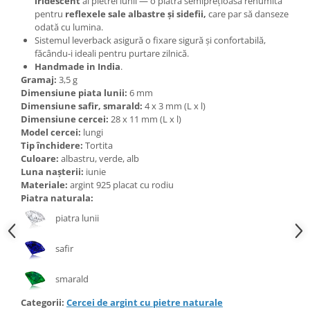
iridescent
al pietrei lunii — o piatră semiprețioasă renumită
Bijuterii topaz
pentru
reflexele sale albastre și sidefii,
care par să danseze
Bijuterii turcoaz
odată cu lumina.
Sistemul leverback asigură o fixare sigură și confortabilă,
Bijuterii turmaline
făcându-i ideali pentru purtare zilnică.
Handmade in India
.
Bijuterii morganit
Gramaj:
3,5 g
Dimensiune piata lunii:
6 mm
Dimensiune safir, smarald:
4 x 3 mm (L x l)
Dimensiune cercei:
28 x 11 mm (L x l)
Model cercei:
lungi
Tip închidere:
Tortita
Culoare:
albastru, verde, alb
Luna nașterii:
iunie
Materiale:
argint 925 placat cu rodiu
Piatra naturala:
piatra lunii
safir
smarald
Categorii:
Cercei de argint cu pietre naturale