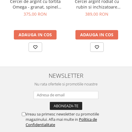
Cercei de argint cu tortita
Cercei argint rodiat cu
Omega - granat, spinel
rubin si inchizatoare
negru, CZ
Omega
375,00 RON
389,00 RON
ADAUGA IN COS
ADAUGA IN COS
NEWSLETTER
Nu rata ofertele si promotiile noastre
Vreau sa primesc newsletter cu promotiile
magazinului. Afla mai multe in
Politica de
Confidentialitate