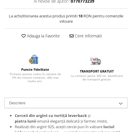
Ai nevoie de ajutor?
0770773239
Bijuterii onix
Bijuterii opal
La achizitionarea acestui produs primiti
18
RON pentru comenzile
viitoare
Bijuterii peridot
Bijuterii perle
Adauga la Favorite
Cere informatii
Bijuterii piatra lunii
Bijuterii piatra soarelui
Bijuterii rodocrozit
Bijuterii rubin
Puncte Fidelitate
TRANSPORT GRATUIT
Primesti puncte cadou în valoare de
La comenzi peste 300 lei, beneficiezi
5% din totalul comenzii. Afla mai
Bijuterii safir
de transport gratuit.
multe aici.
Bijuterii sidef si abalone
Bijuterii smarald
Descriere
Bijuterii sodalit
Bijuterii spinel
Cerceii din argint cu tortiță leverback
și
piatra lunii
emană eleganță delicată și farmec mistic.
Bijuterii tanzanit
Realizați din argint 925, acești cercei pun în valoare
luciul