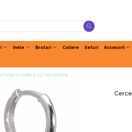
i
Inele
Bratari
Coliere
Seturi
Accesorii
nt lungi cu tortita si CZ rosu lacrima
Cercei