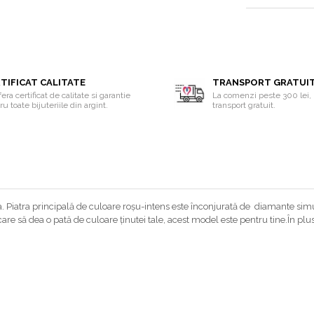
TIFICAT CALITATE
TRANSPORT GRATUI
era certificat de calitate si garantie
La comenzi peste 300 lei, 
u toate bijuteriile din argint.
transport gratuit.
a. Piatra principală de culoare roșu-intens este înconjurată de diamante simul
i, care să dea o pată de culoare ținutei tale, acest model este pentru tine.În pl