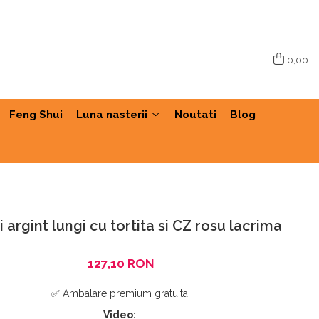
0,00
Feng Shui
Luna nasterii
Noutati
Blog
 argint lungi cu tortita si CZ rosu lacrima
127,10 RON
✅ Ambalare premium gratuita
Video: