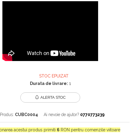
STOC EPUIZAT
Durata de livrare:
1
ALERTA STOC
Produs:
CUBC0004
Ai nevoie de ajutor?
0770773239
ionarea acestui produs primiti
6
RON pentru comenzile viitoare