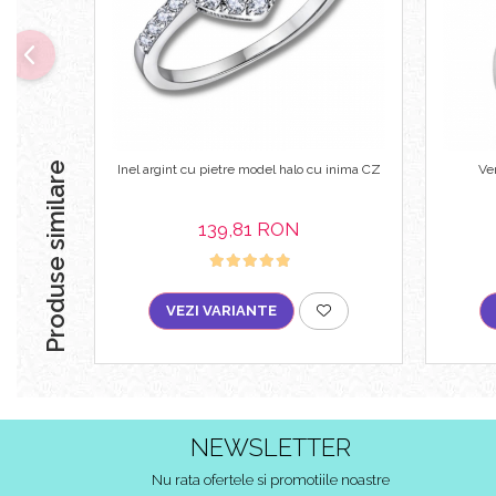
Produse similare
Inel argint cu pietre model halo cu inima CZ
Ve
139,81 RON
VEZI VARIANTE
NEWSLETTER
Nu rata ofertele si promotiile noastre