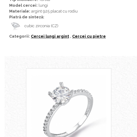
Bijuterii topaz
Model cercei:
lungi
Bijuterii turcoaz
Materiale:
argint 925 placat cu rodiu
Piatră de sinteză:
Bijuterii turmaline
cubic zirconia (CZ)
Bijuterii morganit
Categorii:
Cercei lungi argint
,
Cercei cu pietre