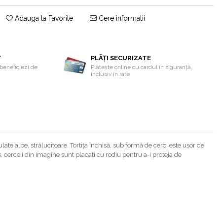
Adauga la Favorite
Cere informatii
T
PLĂȚI SECURIZATE
beneficiezi de
Plătește online cu cardul în siguranță,
inclusiv în rate
ate albe, strălucitoare. Tortița închisă, sub formă de cerc, este ușor de
us, cerceii din imagine sunt placați cu rodiu pentru a-i proteja de