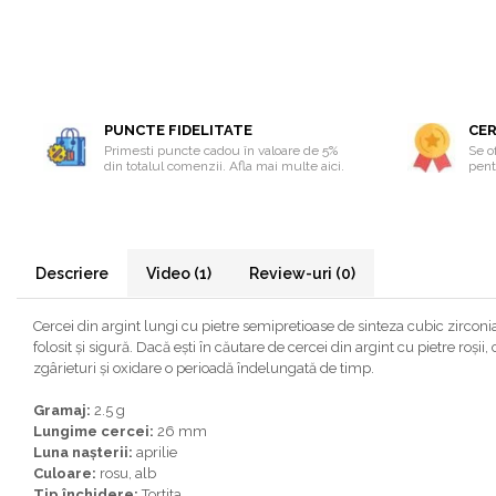
Bijuterii onix
Bijuterii opal
Bijuterii peridot
Bijuterii perle
PUNCTE FIDELITATE
CER
Primesti puncte cadou în valoare de 5%
Se of
Bijuterii piatra lunii
din totalul comenzii. Afla mai multe aici.
pentr
Bijuterii piatra soarelui
Bijuterii rodocrozit
Bijuterii rubin
Descriere
Video
(1)
Review-uri
(0)
Bijuterii safir
Cercei din argint lungi cu pietre semipretioase de sinteza cubic zirconi
Bijuterii sidef si abalone
folosit și sigură. Dacă ești în căutare de cercei din argint cu pietre roși
Bijuterii smarald
zgârieturi și oxidare o perioadă îndelungată de timp.
Bijuterii sodalit
Gramaj:
2.5 g
Lungime cercei:
26 mm
Bijuterii spinel
Luna nașterii:
aprilie
Bijuterii tanzanit
Culoare:
rosu, alb
Tip închidere:
Tortita