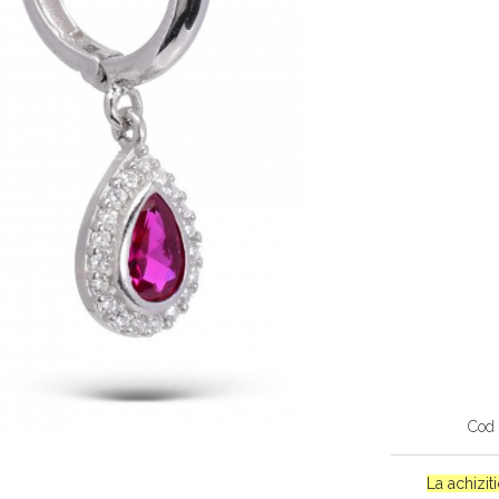
Cod 
La achizit