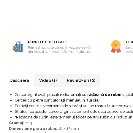
Bijuterii onix
Bijuterii opal
Bijuterii peridot
Bijuterii perle
PUNCTE FIDELITATE
CER
Bijuterii piatra lunii
Primesti puncte cadou în valoare de 5%
Se of
Bijuterii piatra soarelui
din totalul comenzii. Afla mai multe aici.
pentr
Bijuterii rodocrozit
Bijuterii rubin
Bijuterii safir
Descriere
Video
(1)
Review-uri
(0)
Bijuterii sidef si abalone
Cercei argint ovali placați rodiu, ornați cu
rădăcină de rubin
fațetat
Bijuterii smarald
Cerceii cu pietre sunt
lucrați manual in Turcia
.
Potriviți pentru evenimente de seară și un lob mare de ureche (vezi
Bijuterii sodalit
Strălucirea acestor cercei argint statement este dată de zeci de piet
Bijuterii spinel
"Rădăcina de rubin" este termenul folosit pentru rubin cu incluziuni s
Gramaj:
11 g
Bijuterii tanzanit
Dimensiune piatră rubin:
18 x 13 mm