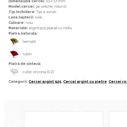
Dimensiune cercei:
23 x 17 mm
Bijuterii topaz
Model cercei:
pe ureche, rotunzi
Bijuterii turcoaz
Tip închidere:
Tija si surub
Luna nașterii:
iulie
Bijuterii turmaline
Culoare:
rosu
Bijuterii morganit
Materiale:
argint 925 placat cu rodiu
Piatra naturala:
hematit
rubin
Piatră de sinteză:
cubic zirconia (CZ)
Categorii:
Cercei argint 925
,
Cercei argint cu pietre
,
Cercei ro