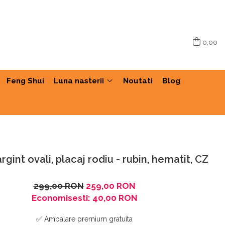
0,00
Feng Shui
Luna nasterii
Noutati
Blog
rgint ovali, placaj rodiu - rubin, hematit, CZ
299,00 RON
259,00 RON
Economisesti:
40,00
RON
✅ Ambalare premium gratuita