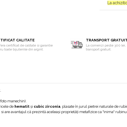
La achizit
TIFICAT CALITATE
TRANSPORT GRATUI
era certificat de calitate si garantie
La comenzi peste 300 lei, 
u toate bijuteriile din argint.
transport gratuit.
.
 foto manechin).
ricele de
hematit
și
cubic zirconia
, plasate în jurul pietrei naturale de rubi
i are avantajul că prezintă aceleași proprietăți metafizice ca "inima" rubinulu