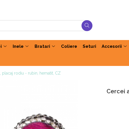
i
Inele
Bratari
Coliere
Seturi
Accesorii
, placaj rodiu - rubin, hematit, CZ
Cercei a