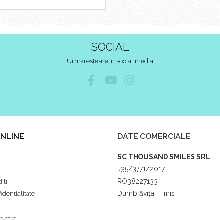
SOCIAL
Urmareste-ne in social media
NLINE
DATE COMERCIALE
SC THOUSAND SMILES SRL
J35/3771/2017
RO38227133
itii
Dumbrăvița, Timiș
identialitate
pietre