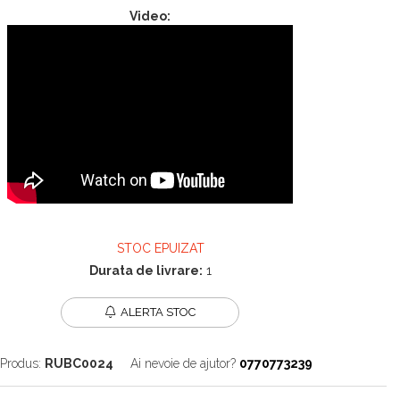
Video:
STOC EPUIZAT
Durata de livrare:
1
ALERTA STOC
Produs:
RUBC0024
Ai nevoie de ajutor?
0770773239