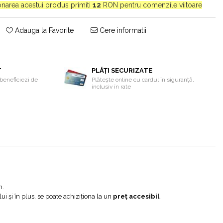
ionarea acestui produs primiti
12
RON pentru comenzile viitoare
Adauga la Favorite
Cere informatii
T
PLĂȚI SECURIZATE
beneficiezi de
Plătește online cu cardul în siguranță,
inclusiv în rate
n.
i și în plus, se poate achiziționa la un
preț accesibil
.