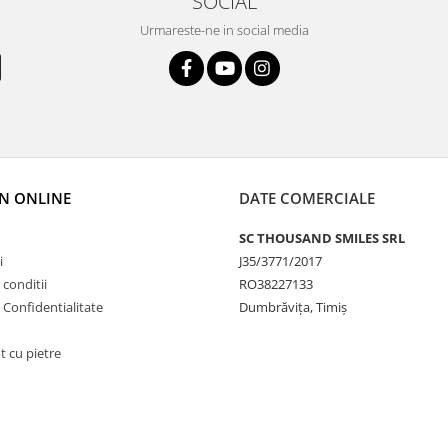
SOCIAL
Urmareste-ne in social media
N ONLINE
DATE COMERCIALE
SC THOUSAND SMILES SRL
i
J35/3771/2017
 conditii
RO38227133
e Confidentialitate
Dumbrăvița, Timiș
t cu pietre