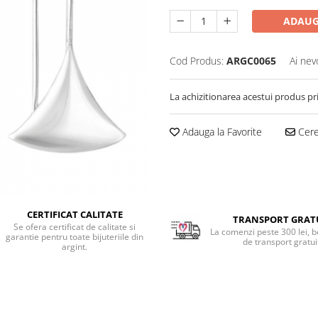
ADAUG
Cod Produs:
ARGC0065
Ai nev
La achizitionarea acestui produs pr
Adauga la Favorite
Cere 
CERTIFICAT CALITATE
TRANSPORT GRAT
Se ofera certificat de calitate si
La comenzi peste 300 lei, b
garantie pentru toate bijuteriile din
de transport gratui
argint.