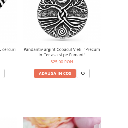
, cercuri
Pandantiv argint Copacul Vietii "Precum
Ine
in Cer asa si pe Pamant"
325,00 RON
ADAUGA IN COS
V