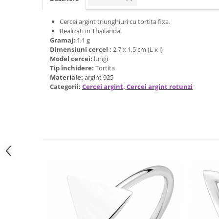
Bijuterii onix
Cercei argint triunghiuri cu tortita fixa.
Bijuterii opal
Realizati in Thailanda.
Bijuterii peridot
Gramaj:
1,1 g
Dimensiuni cercei :
2,7 x 1,5 cm (L x l)
Bijuterii perle
Model cercei:
lungi
Tip închidere:
Tortita
Bijuterii piatra lunii
Materiale:
argint 925
Bijuterii piatra soarelui
Categorii:
Cercei argint
,
Cercei argint rotunzi
Bijuterii rodocrozit
Bijuterii rubin
Bijuterii safir
Bijuterii sidef si abalone
Bijuterii smarald
Bijuterii sodalit
Bijuterii spinel
Bijuterii tanzanit