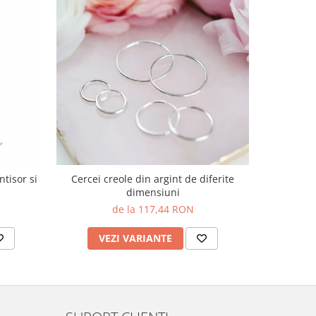
ntisor si
Cercei creole din argint de diferite
Cercei argint
dimensiuni
de la 117,44 RON
VEZI VARIANTE
AD