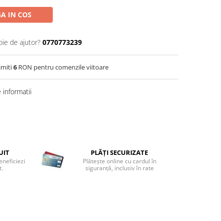
A IN COS
oie de ajutor?
0770773239
imiti
6
RON pentru comenzile viitoare
informatii
UIT
PLĂȚI SECURIZATE
eneficiezi
Plătește online cu cardul în
t.
siguranță, inclusiv în rate