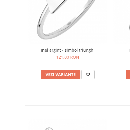
Bijuterii topaz
Bijuterii turcoaz
Bijuterii turmaline
Bijuterii morganit
Inel argint - simbol triunghi
121,00 RON
VEZI VARIANTE