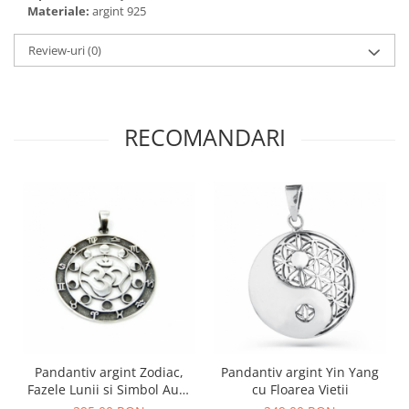
Bijuterii topaz
Materiale:
argint 925
Bijuterii turcoaz
Review-uri
(0)
Bijuterii turmaline
Bijuterii morganit
RECOMANDARI
Pandantiv argint Zodiac,
Pandantiv argint Yin Yang
Fazele Lunii si Simbol Aum
cu Floarea Vietii
(Om)