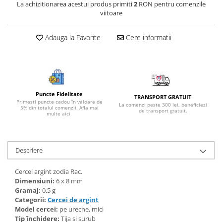
La achizitionarea acestui produs primiti
2
RON pentru comenzile
Bijuterii onix
viitoare
Bijuterii opal
Adauga la Favorite
Cere informatii
Bijuterii peridot
Bijuterii perle
Bijuterii piatra lunii
Bijuterii piatra soarelui
Puncte Fidelitate
TRANSPORT GRATUIT
Bijuterii rodocrozit
Primesti puncte cadou în valoare de
La comenzi peste 300 lei, beneficiezi
5% din totalul comenzii. Afla mai
de transport gratuit.
multe aici.
Bijuterii rubin
Bijuterii safir
Bijuterii sidef si abalone
Descriere
Bijuterii smarald
Cercei argint zodia Rac.
Bijuterii sodalit
Dimensiuni:
6 x 8 mm
Gramaj:
0.5 g
Bijuterii spinel
Categorii:
Cercei de argint
Bijuterii tanzanit
Model cercei:
pe ureche, mici
Tip închidere:
Tija si surub