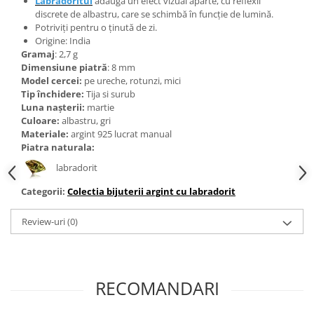
Labradoritul
adaugă un efect vizual aparte, cu reflexii
Bijuterii topaz
discrete de albastru, care se schimbă în funcție de lumină.
Bijuterii turcoaz
Potriviți pentru o ținută de zi.
Origine: India
Bijuterii turmaline
Gramaj
: 2,7 g
Dimensiune piatră
: 8 mm
Bijuterii morganit
Model cercei:
pe ureche, rotunzi, mici
Tip închidere:
Tija si surub
Luna nașterii:
martie
Culoare:
albastru, gri
Materiale:
argint 925 lucrat manual
Piatra naturala:
labradorit
Categorii:
Colectia bijuterii argint cu labradorit
Review-uri
(0)
RECOMANDARI