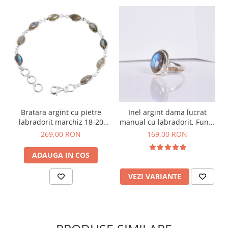
Bratara argint cu pietre
Inel argint dama lucrat
labradorit marchiz 18-20
manual cu labradorit, Funie
cm
Rasucita
269,00 RON
169,00 RON
ADAUGA IN COS
VEZI VARIANTE