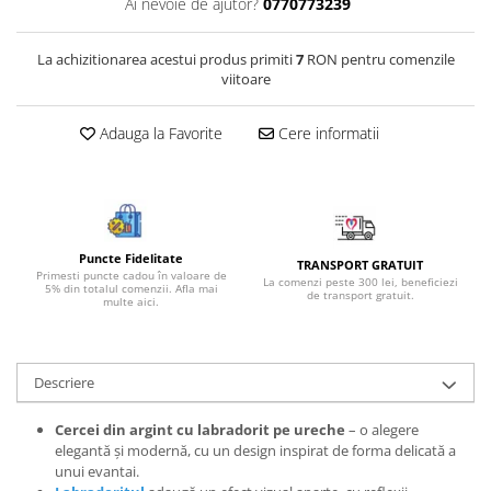
Ai nevoie de ajutor?
0770773239
Bijuterii onix
Bijuterii opal
La achizitionarea acestui produs primiti
7
RON pentru comenzile
viitoare
Bijuterii peridot
Bijuterii perle
Adauga la Favorite
Cere informatii
Bijuterii piatra lunii
Bijuterii piatra soarelui
Bijuterii rodocrozit
Bijuterii rubin
Puncte Fidelitate
TRANSPORT GRATUIT
Primesti puncte cadou în valoare de
La comenzi peste 300 lei, beneficiezi
5% din totalul comenzii. Afla mai
Bijuterii safir
de transport gratuit.
multe aici.
Bijuterii sidef si abalone
Bijuterii smarald
Descriere
Bijuterii sodalit
Bijuterii spinel
Cercei din argint cu labradorit pe ureche
– o alegere
elegantă și modernă, cu un design inspirat de forma delicată a
Bijuterii tanzanit
unui evantai.