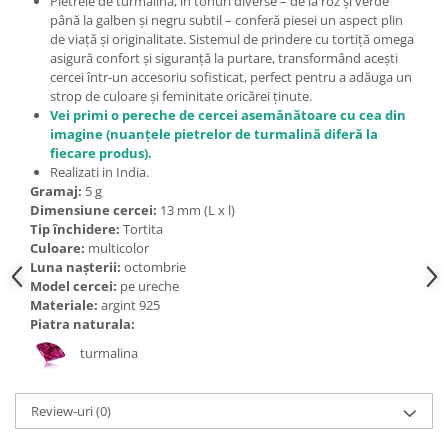
Pietrele de turmalină, în tonuri diverse – de la roz și verde
Bijuterii topaz
până la galben și negru subtil – conferă piesei un aspect plin
Bijuterii turcoaz
de viață și originalitate. Sistemul de prindere cu tortiță omega
asigură confort și siguranță la purtare, transformând acești
Bijuterii turmaline
cercei într-un accesoriu sofisticat, perfect pentru a adăuga un
strop de culoare și feminitate oricărei ținute.
Bijuterii morganit
Vei primi o pereche de cercei asemănătoare cu cea din
imagine (nuanțele pietrelor de turmalină diferă la
fiecare produs).
Realizati in India.
Gramaj:
5 g
Dimensiune cercei:
13
mm (L x l)
Tip închidere:
Tortita
Culoare:
multicolor
Luna nașterii:
octombrie
Model cercei:
pe ureche
Materiale:
argint 925
Piatra naturala:
turmalina
Review-uri
(0)