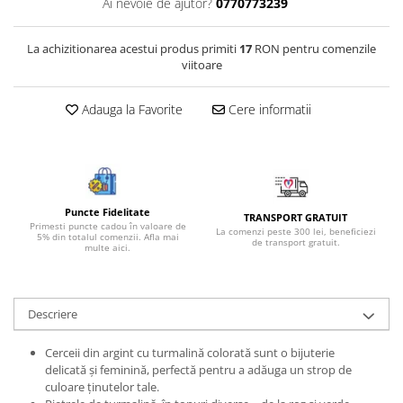
Ai nevoie de ajutor?
0770773239
Bijuterii onix
Bijuterii opal
La achizitionarea acestui produs primiti
17
RON pentru comenzile
viitoare
Bijuterii peridot
Bijuterii perle
Adauga la Favorite
Cere informatii
Bijuterii piatra lunii
Bijuterii piatra soarelui
Bijuterii rodocrozit
Bijuterii rubin
Puncte Fidelitate
TRANSPORT GRATUIT
Primesti puncte cadou în valoare de
La comenzi peste 300 lei, beneficiezi
5% din totalul comenzii. Afla mai
Bijuterii safir
de transport gratuit.
multe aici.
Bijuterii sidef si abalone
Bijuterii smarald
Descriere
Bijuterii sodalit
Bijuterii spinel
Cerceii din argint cu turmalină colorată sunt o bijuterie
delicată și feminină, perfectă pentru a adăuga un strop de
Bijuterii tanzanit
culoare ținutelor tale.