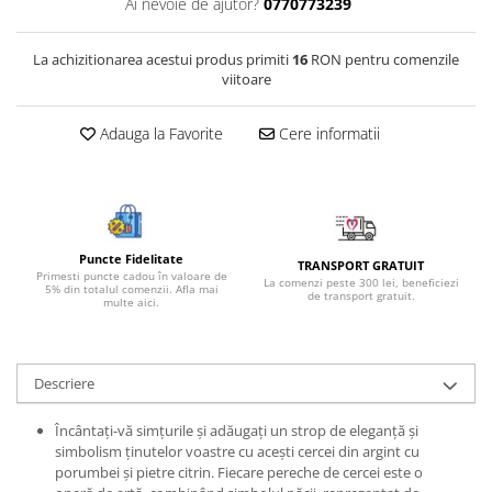
Ai nevoie de ajutor?
0770773239
Bijuterii onix
Bijuterii opal
La achizitionarea acestui produs primiti
16
RON pentru comenzile
viitoare
Bijuterii peridot
Bijuterii perle
Adauga la Favorite
Cere informatii
Bijuterii piatra lunii
Bijuterii piatra soarelui
Bijuterii rodocrozit
Bijuterii rubin
Puncte Fidelitate
TRANSPORT GRATUIT
Primesti puncte cadou în valoare de
La comenzi peste 300 lei, beneficiezi
5% din totalul comenzii. Afla mai
Bijuterii safir
de transport gratuit.
multe aici.
Bijuterii sidef si abalone
Bijuterii smarald
Descriere
Bijuterii sodalit
Bijuterii spinel
Încântați-vă simțurile și adăugați un strop de eleganță și
simbolism ținutelor voastre cu acești cercei din argint cu
Bijuterii tanzanit
porumbei și pietre citrin. Fiecare pereche de cercei este o