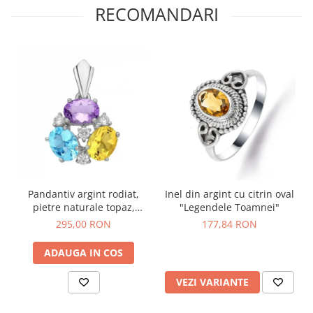
RECOMANDARI
Pandantiv argint rodiat,
Inel din argint cu citrin oval
pietre naturale topaz,
"Legendele Toamnei"
ametist, citrin
295,00 RON
177,84 RON
ADAUGA IN COS
VEZI VARIANTE