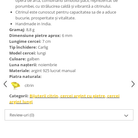
operă de artă, combinând simbolul păcii, reprezentat de
Bijuterii topaz
porumbei, cu strălucirea caldă și vibrantă a citrinului.
Bijuterii turcoaz
Citrinul este cunoscut pentru capacitatea sa de a aduce
bucurie, prosperitate și vitalitate.
Bijuterii turmaline
Handmade in India.
Gramaj:
8,8 g
Bijuterii morganit
Dimensiune pietre aprox:
6 mm
Lungime cercei:
7 cm
Tip închidere:
Carlig
Model cercei:
lungi
Culoare:
galben
Luna nașterii:
noiembrie
Materiale:
argint 925 lucrat manual
Piatra naturala:
citrin
Categorii:
Bijuterii citrin
,
cercei argint cu pietre
,
cercei
argint lungi
Review-uri
(0)