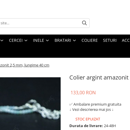
CERCEI
INELE
BRATARI
COLIERE
SETURI
ACC
azonit 2,5 mm, lungime 40 cm
Colier argint amazoni
133,00 RON
✅ Ambalare premium gratuita
↓ Vezi descrierea mai jos ↓
STOC EPUIZAT
Durata de livrare:
24-48H