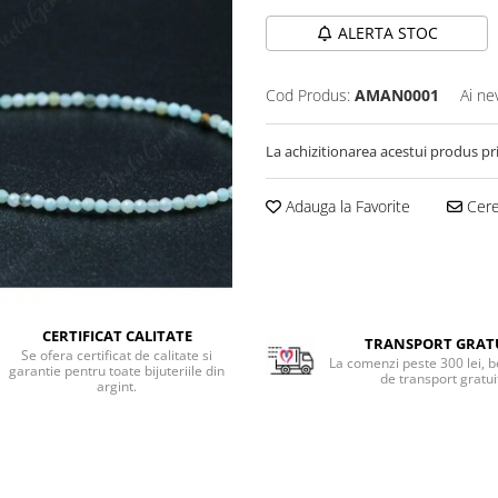
ALERTA STOC
Cod Produs:
AMAN0001
Ai ne
La achizitionarea acestui produs pr
Adauga la Favorite
Cere 
CERTIFICAT CALITATE
TRANSPORT GRAT
Se ofera certificat de calitate si
La comenzi peste 300 lei, b
garantie pentru toate bijuteriile din
de transport gratui
argint.