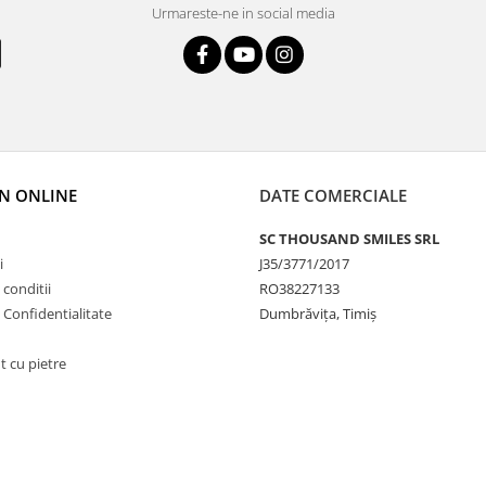
Urmareste-ne in social media
N ONLINE
DATE COMERCIALE
SC THOUSAND SMILES SRL
i
J35/3771/2017
 conditii
RO38227133
e Confidentialitate
Dumbrăvița, Timiș
t cu pietre