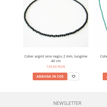
Bijuterii topaz
Bijuterii turcoaz
Bijuterii turmaline
Bijuterii morganit
Colier argint onix negru 2 mm, lungime
Coli
40 cm
139,00 RON
ADAUGA IN COS
NEWSLETTER