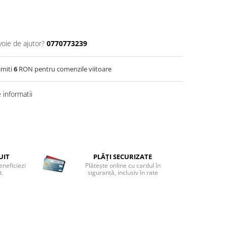
voie de ajutor?
0770773239
imiti
6
RON pentru comenzile viitoare
informatii
UIT
PLĂȚI SECURIZATE
eneficiezi
Plătește online cu cardul în
t.
siguranță, inclusiv în rate