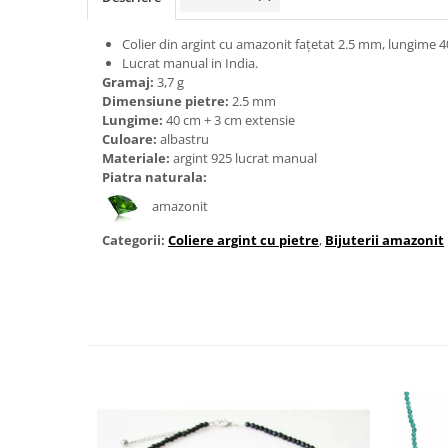
Bijuterii onix
Colier din argint cu amazonit fațetat 2.5 mm, lungime 4
Bijuterii opal
Lucrat manual in India.
Bijuterii peridot
Gramaj:
3,7 g
Dimensiune pietre:
2.5 mm
Bijuterii perle
Lungime:
40 cm + 3 cm extensie
Culoare:
albastru
Bijuterii piatra lunii
Materiale:
argint 925 lucrat manual
Bijuterii piatra soarelui
Piatra naturala:
Bijuterii rodocrozit
amazonit
Bijuterii rubin
Categorii:
Coliere argint cu pietre
,
Bijuterii amazonit
Bijuterii safir
Bijuterii sidef si abalone
Bijuterii smarald
Bijuterii sodalit
Bijuterii spinel
Bijuterii tanzanit