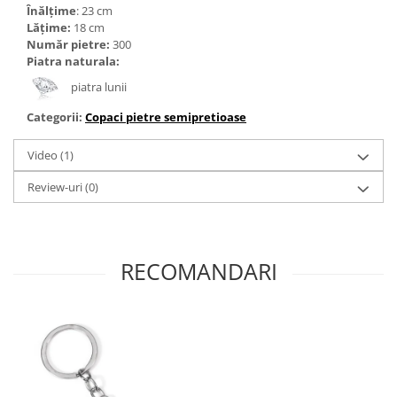
Înălțime
: 23 cm
Lățime:
18 cm
Număr pietre:
300
Piatra naturala:
piatra lunii
Categorii:
Copaci pietre semipretioase
Video
(1)
Review-uri
(0)
RECOMANDARI