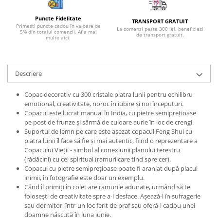
Bijuterii topaz
Bijuterii turcoaz
Puncte Fidelitate
TRANSPORT GRATUIT
Primesti puncte cadou în valoare de
La comenzi peste 300 lei, beneficiezi
Bijuterii turmaline
5% din totalul comenzii. Afla mai
de transport gratuit.
multe aici.
Bijuterii morganit
Descriere
Copac decorativ cu 300 cristale piatra lunii pentru echilibru
emotional, creativitate, noroc în iubire și noi începuturi.
Copacul este lucrat manual în India, cu pietre semiprețioase
pe post de frunze și sârmă de culoare aurie în loc de crengi.
Suportul de lemn pe care este așezat copacul Feng Shui cu
piatra lunii îl face să fie și mai autentic, fiind o reprezentare a
Copacului Vieții - simbol al conexiunii planului terestru
(rădăcini) cu cel spiritual (ramuri care tind spre cer).
Copacul cu pietre semiprețioase poate fi aranjat după placul
inimii, în fotografie este doar un exemplu.
Când îl primiți în colet are ramurile adunate, urmând să te
folosești de creativitate spre a-l desface. Așează-l în sufragerie
sau dormitor, într-un loc ferit de praf sau oferă-l cadou unei
doamne născută în luna iunie.