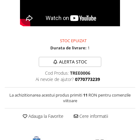
Bijuterii onix
Bijuterii opal
Bijuterii peridot
Bijuterii perle
STOC EPUIZAT
Bijuterii piatra lunii
Durata de livrare:
1
Bijuterii piatra soarelui
ALERTA STOC
Bijuterii rodocrozit
Cod Produs:
TREE0006
Bijuterii rubin
Ai nevoie de ajutor?
0770773239
Bijuterii safir
Bijuterii sidef si abalone
La achizitionarea acestui produs primiti
11
RON pentru comenzile
viitoare
Bijuterii smarald
Bijuterii sodalit
Adauga la Favorite
Cere informatii
Bijuterii spinel
Bijuterii tanzanit