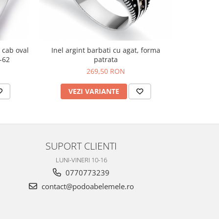
u cab oval
Inel argint barbati cu agat, forma
Inel argin
-62
patrata
269,50 RON
VEZI VARIANTE
AD
SUPORT CLIENTI
LUNI-VINERI 10-16
0770773239
contact@podoabelemele.ro