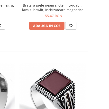
le negru,
Bratara piele neagra, otel inoxidabil,
Bratara 
lava si howlit, inchizatoare magnetica
in
155,47 RON
ADAUGA IN COS
AD