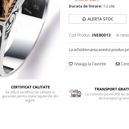
Durata de livrare:
1-2 zile
ALERTA STOC
Cod Produs:
INEB0013
Ai nevo
La achizitionarea acestui produs pr
Adauga la Favorite
Cere 
CERTIFICAT CALITATE
TRANSPORT GRAT
Se ofera certificat de calitate si
La comenzi peste 300 lei, b
garantie pentru toate bijuteriile din
de transport gratui
argint.