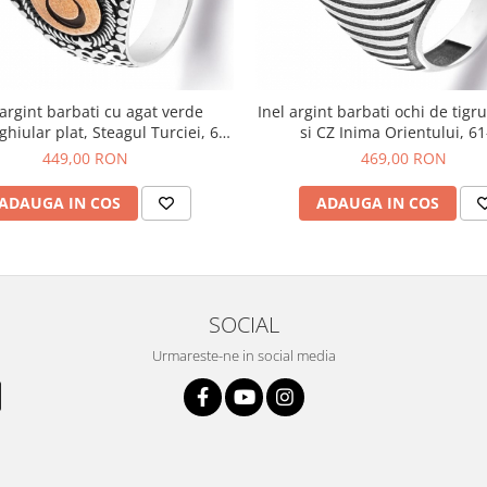
 argint barbati cu agat verde
Inel argint barbati ochi de tigr
hiular plat, Steagul Turciei, 65-
si CZ Inima Orientului, 61
66
449,00 RON
469,00 RON
ADAUGA IN COS
ADAUGA IN COS
SOCIAL
Urmareste-ne in social media