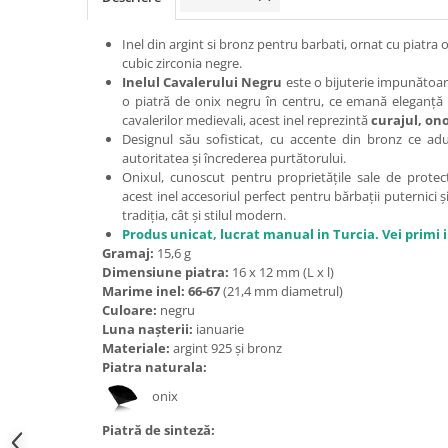
Bijuterii onix
Inel din argint si bronz pentru barbati, ornat cu piatra 
Bijuterii opal
cubic zirconia negre.
Bijuterii peridot
Inelul Cavalerului Negru
este o bijuterie impunătoare,
o piatră de onix negru în centru, ce emană eleganță ș
Bijuterii perle
cavalerilor medievali, acest inel reprezintă
curajul, ono
Designul său sofisticat, cu accente din bronz ce adu
Bijuterii piatra lunii
autoritatea și încrederea purtătorului.
Bijuterii piatra soarelui
Onixul, cunoscut pentru proprietățile sale de protecț
acest inel accesoriul perfect pentru bărbații puternici ș
Bijuterii rodocrozit
tradiția, cât și stilul modern.
Produs unicat, lucrat manual in Turcia. Vei primi 
Bijuterii rubin
Gramaj:
15,6 g
Bijuterii safir
Dimensiune piatra:
16 x 12 mm (L x l)
Marime inel: 66-67
(21,4 mm diametrul)
Bijuterii sidef si abalone
Culoare:
negru
Bijuterii smarald
Luna nașterii:
ianuarie
Materiale:
argint 925 și bronz
Bijuterii sodalit
Piatra naturala:
Bijuterii spinel
onix
Bijuterii tanzanit
Piatră de sinteză: