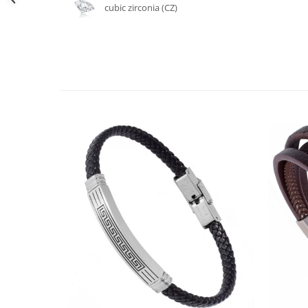
Bijuterii topaz
cubic zirconia (CZ)
Bijuterii turcoaz
Bijuterii turmaline
Bijuterii morganit