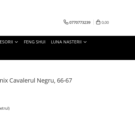
0770773239
0,00
ESORII
FENG SHUI
LUNA NASTERII
onix Cavalerul Negru, 66-67
etrul)