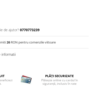
ie de ajutor?
0770773239
imiti
26
RON pentru comenzile viitoare
informatii
UIT
PLĂȚI SECURIZATE
eneficiezi
Plătește online cu cardul în
t.
siguranță, inclusiv în rate