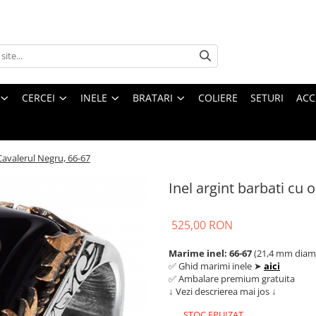
CERCEI
INELE
BRATARI
COLIERE
SETURI
ACC
 Cavalerul Negru, 66-67
Inel argint barbati cu 
525,00 RON
Marime inel: 66-67
(21,4 mm diam
✅ Ghid marimi inele ➤
aici
✅ Ambalare premium gratuita
↓ Vezi descrierea mai jos ↓
STOC EPUIZAT