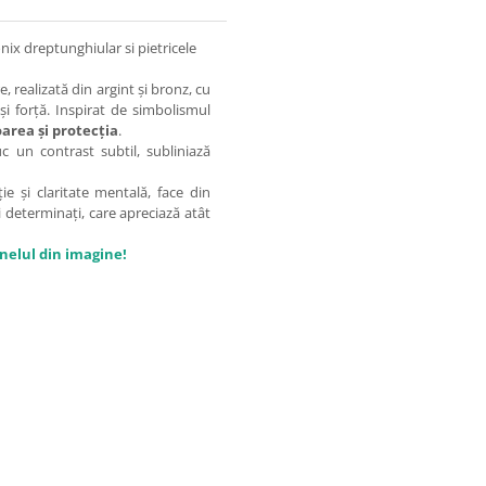
onix dreptunghiular si pietricele
 realizată din argint și bronz, cu
i forță. Inspirat de simbolismul
area și protecția
.
c un contrast subtil, subliniază
ie și claritate mentală, face din
i determinați, care apreciază atât
inelul din imagine!