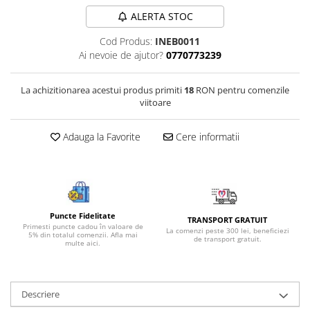
Bijuterii onix
ALERTA STOC
Bijuterii opal
Cod Produs:
INEB0011
Ai nevoie de ajutor?
0770773239
Bijuterii peridot
Bijuterii perle
La achizitionarea acestui produs primiti
18
RON pentru comenzile
Bijuterii piatra lunii
viitoare
Bijuterii piatra soarelui
Adauga la Favorite
Cere informatii
Bijuterii rodocrozit
Bijuterii rubin
Bijuterii safir
Bijuterii sidef si abalone
Puncte Fidelitate
TRANSPORT GRATUIT
Bijuterii smarald
Primesti puncte cadou în valoare de
La comenzi peste 300 lei, beneficiezi
5% din totalul comenzii. Afla mai
de transport gratuit.
multe aici.
Bijuterii sodalit
Bijuterii spinel
Bijuterii tanzanit
Descriere