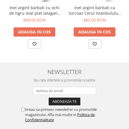
Inel argint barbati cu ochi
Inel argint barbati cu
de tigru oval plat Iatagane
turcoaz Cerul Istanbulului,
Incrucisate 66-67
66-67
499,00 RON
485,00 RON
ADAUGA IN COS
ADAUGA IN COS
NEWSLETTER
Nu rata ofertele si promotiile noastre
Vreau sa primesc newsletter cu promotiile
magazinului. Afla mai multe in
Politica de
Confidentialitate