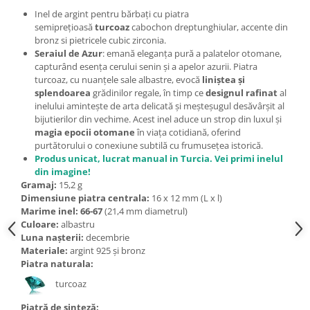
Bijuterii topaz
Inel de argint pentru bărbați cu piatra
Bijuterii turcoaz
semiprețioasă
turcoaz
cabochon dreptunghiular, accente din
bronz si pietricele cubic zirconia.
Bijuterii turmaline
Seraiul de Azur
: emană eleganța pură a palatelor otomane,
capturând esența cerului senin și a apelor azurii. Piatra
Bijuterii morganit
turcoaz, cu nuanțele sale albastre, evocă
liniștea și
splendoarea
grădinilor regale, în timp ce
designul rafinat
al
inelului amintește de arta delicată și meșteșugul desăvârșit al
bijutierilor din vechime. Acest inel
aduce un strop din luxul și
magia epocii otomane
în viața cotidiană, oferind
purtătorului o conexiune subtilă cu frumusețea istorică.
Produs unicat, lucrat manual in Turcia. Vei primi inelul
din imagine!
Gramaj:
15,2
g
Dimensiune piatra centrala:
16 x 12 mm (L x l)
Marime inel: 66-67
(21,4 mm diametrul)
Culoare:
albastru
Luna nașterii:
decembrie
Materiale:
argint 925 și bronz
Piatra naturala:
turcoaz
Piatră de sinteză: