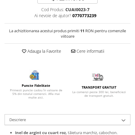
Bijuterii onix
Cod Produs:
CUAI0023-7
Bijuterii opal
Ai nevoie de ajutor?
0770773239
Bijuterii peridot
La achizitionarea acestui produs primiti
11
RON pentru comenzile
Bijuterii perle
viitoare
Bijuterii piatra lunii
Adauga la Favorite
Cere informatii
Bijuterii piatra soarelui
Bijuterii rodocrozit
Bijuterii rubin
Bijuterii safir
Puncte Fidelitate
TRANSPORT GRATUIT
Bijuterii sidef si abalone
Primesti puncte cadou în valoare de
La comenzi peste 300 lei, beneficiezi
5% din totalul comenzii. Afla mai
de transport gratuit.
multe aici.
Bijuterii smarald
Bijuterii sodalit
Bijuterii spinel
Descriere
Bijuterii tanzanit
Inel de argint cu cuart roz,
tăietura marchiz, cabochon.