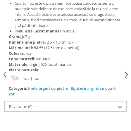
Bijuterii topaz
Cuartul roz este o piatră semiprețioasă cunoscută pentru
nuanțele sale delicate de roz, care variază de la roz pal la roz
Bijuterii turcoaz
intens. Această piatră este adesea asociată cu dragostea și
Bijuterii turmaline
armonia, fiind considerată un simbol al iubirii necondiționate
și al păcii interioare.
Bijuterii morganit
Inelul este
lucrat manual
in India.
Gramaj:
7 g
Dimensiune piatră:
2,5 x 1,3 cm (L x l)
Mărime inel:
54-55 (17,5 mm diametrul)
Culoare:
roz
Luna nașterii:
ianuarie
Materiale:
argint 925 lucrat manual
Piatra naturala:
cuarț roz
Categorii:
Inele argint cu pietre
,
Bijuterii argint cu cuart
roz
Review-uri
(0)