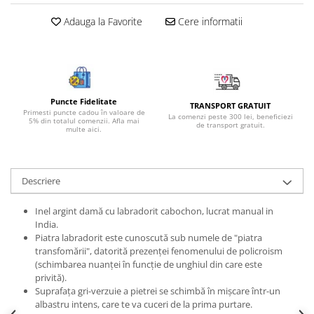
Bijuterii topaz
Adauga la Favorite
Cere informatii
Bijuterii turcoaz
Bijuterii turmaline
Bijuterii morganit
Puncte Fidelitate
TRANSPORT GRATUIT
Primesti puncte cadou în valoare de
La comenzi peste 300 lei, beneficiezi
5% din totalul comenzii. Afla mai
de transport gratuit.
multe aici.
Descriere
Inel argint damă cu labradorit cabochon, lucrat manual in
India.
Piatra labradorit este cunoscută sub numele de "piatra
transfomării", datorită prezenței fenomenului de policroism
(schimbarea nuanței în funcție de unghiul din care este
privită).
Suprafața gri-verzuie a pietrei se schimbă în mișcare într-un
albastru intens, care te va cuceri de la prima purtare.