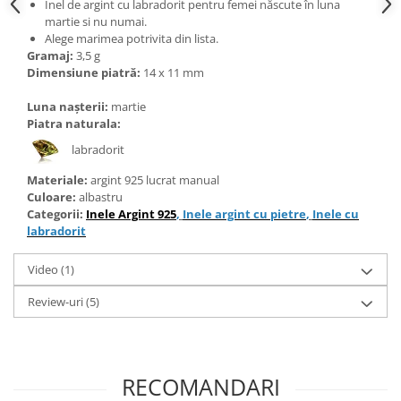
Inel de argint cu labradorit pentru femei născute în luna
martie si nu numai.
Alege marimea potrivita din lista.
Gramaj:
3,5 g
Dimensiune piatră:
14 x 11 mm
Luna nașterii:
martie
Piatra naturala:
labradorit
Materiale:
argint 925 lucrat manual
Culoare:
albastru
Categorii:
Inele Argint 925
,
Inele argint cu pietre
,
Inele cu
labradorit
Video
(1)
Review-uri
(5)
RECOMANDARI