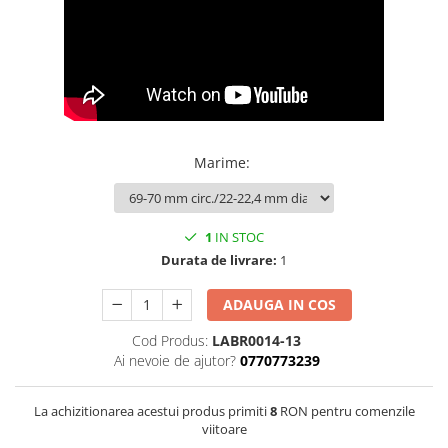
Bijuterii onix
Bijuterii opal
Bijuterii peridot
Bijuterii perle
Bijuterii piatra lunii
Marime
:
Bijuterii piatra soarelui
Bijuterii rodocrozit
Bijuterii rubin
1
IN STOC
Durata de livrare:
1
Bijuterii safir
Bijuterii sidef si abalone
ADAUGA IN COS
Bijuterii smarald
Cod Produs:
LABR0014-13
Bijuterii sodalit
Ai nevoie de ajutor?
0770773239
Bijuterii spinel
La achizitionarea acestui produs primiti
8
RON pentru comenzile
Bijuterii tanzanit
viitoare