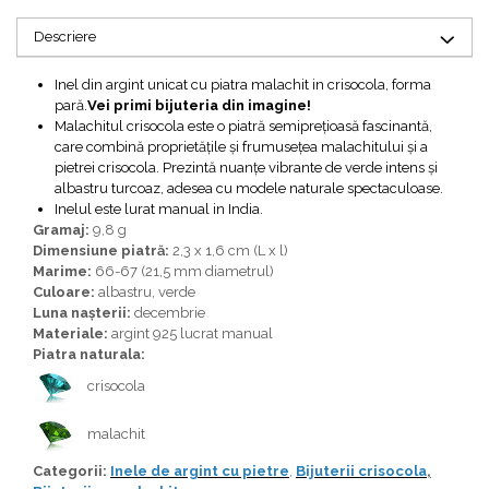
Bijuterii topaz
Descriere
Bijuterii turcoaz
Bijuterii turmaline
Inel din argint unicat cu piatra malachit in crisocola, forma
pară.
Vei primi bijuteria din imagine!
Bijuterii morganit
Malachitul crisocola este o piatră semiprețioasă fascinantă,
care combină proprietățile și frumusețea malachitului și a
pietrei crisocola. Prezintă nuanțe vibrante de verde intens și
albastru turcoaz, adesea cu modele naturale spectaculoase.
Inelul este lurat manual in India.
Gramaj:
9,8 g
Dimensiune piatră:
2,3 x
1,6 cm (L x l)
Marime:
66-67 (21,5 mm diametrul)
Culoare:
albastru, verde
Luna nașterii:
decembrie
Materiale:
argint 925 lucrat manual
Piatra naturala:
crisocola
malachit
Categorii:
Inele de argint cu pietre
,
Bijuterii crisocola
,