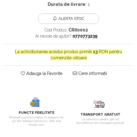
Durata de livrare:
1
Bijuterii onix
Bijuterii opal
ALERTA STOC
Bijuterii peridot
Cod Produs:
CRII0002
Bijuterii perle
Ai nevoie de ajutor?
0770773239
Bijuterii piatra lunii
La achizitionarea acestui produs primiti
13
RON pentru
Bijuterii piatra soarelui
comenzile viitoare
Bijuterii rodocrozit
Bijuterii rubin
Adauga la Favorite
Cere informatii
Bijuterii safir
Bijuterii sidef si abalone
Bijuterii smarald
Bijuterii sodalit
PUNCTE FIDELITATE
TRANSPORT GRATUIT
Primesti puncte cadou în valoare de
Bijuterii spinel
La comenzi peste 300 lei,
5% din totalul comenzii. Afla mai
beneficiezi de transport gratuit.
multe aici.
Bijuterii tanzanit