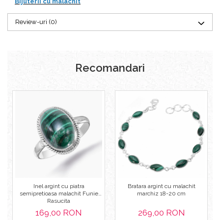
Bijuterii cu malachit
Review-uri
(0)
Recomandari
Inel argint cu piatra
Bratara argint cu malachit
semipretioasa malachit Funie
marchiz 18-20 cm
Rasucita
169,00 RON
269,00 RON