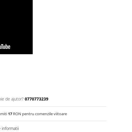
oie de ajutor?
0770773239
imiti
17
RON pentru comenzile viitoare
informatii