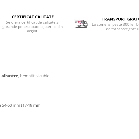
CERTIFICAT CALITATE
TRANSPORT GRAT
Se ofera certificat de calitate si
La comenzi peste 300 lei, b
garantie pentru toate bijuteriile din
de transport gratui
argint.
i albastre
, hematit și cubic
tre 54-60 mm (17-19 mm