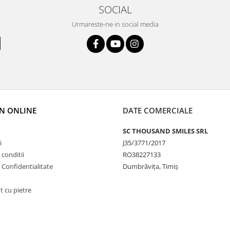
SOCIAL
Urmareste-ne in social media
N ONLINE
DATE COMERCIALE
SC THOUSAND SMILES SRL
i
J35/3771/2017
 conditii
RO38227133
e Confidentialitate
Dumbrăvița, Timiș
t cu pietre