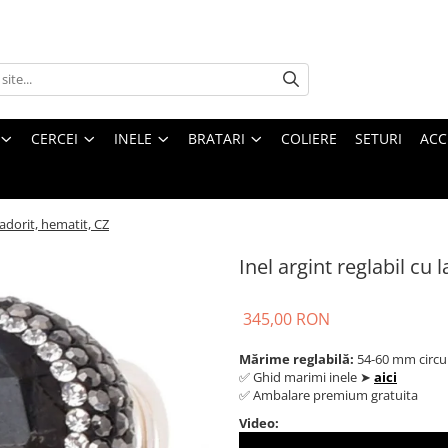
CERCEI
INELE
BRATARI
COLIERE
SETURI
ACC
radorit, hematit, CZ
Inel argint reglabil cu 
345,00 RON
Mărime reglabilă:
54-60 mm circu
✅ Ghid marimi inele ➤
aici
✅ Ambalare premium gratuita
Video: