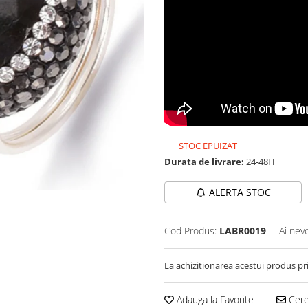
STOC EPUIZAT
Durata de livrare:
24-48H
ALERTA STOC
Cod Produs:
LABR0019
Ai nev
La achizitionarea acestui produs pr
Adauga la Favorite
Cere 