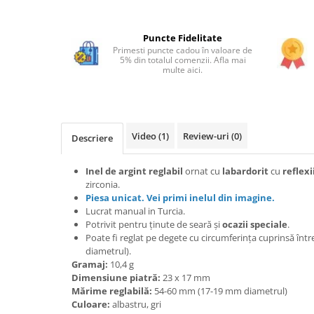
Bijuterii onix
Bijuterii opal
Puncte Fidelitate
Primesti puncte cadou în valoare de
Bijuterii peridot
5% din totalul comenzii. Afla mai
multe aici.
Bijuterii perle
Bijuterii piatra lunii
Bijuterii piatra soarelui
Video
(1)
Review-uri
(0)
Descriere
Bijuterii rodocrozit
Bijuterii rubin
Inel de argint reglabil
ornat cu
labardorit
cu
reflexi
zirconia.
Bijuterii safir
Piesa unicat. Vei primi inelul din imagine.
Bijuterii sidef si abalone
Lucrat manual in Turcia.
Potrivit pentru ținute de seară și
ocazii speciale
.
Bijuterii smarald
Poate fi reglat pe degete cu circumferința cuprinsă în
diametrul).
Bijuterii sodalit
Gramaj:
10,4 g
Bijuterii spinel
Dimensiune piatră:
23 x 17 mm
Mărime reglabilă:
54-60 mm (17-19 mm diametrul)
Bijuterii tanzanit
Culoare:
albastru, gri