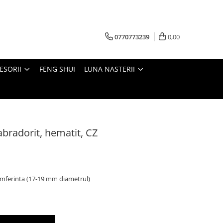
0770773239
0,00
ESORII
FENG SHUI
LUNA NASTERII
labradorit, hematit, CZ
mferinta (17-19 mm diametrul)