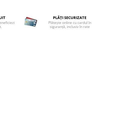
UIT
PLĂȚI SECURIZATE
eneficiezi
Plătește online cu cardul în
t.
siguranță, inclusiv în rate