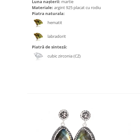
Bijuterii topaz
Luna nașterii:
martie
Materiale:
argint 925 placat cu rodiu
Bijuterii turcoaz
Piatra naturala:
Bijuterii turmaline
hematit
Bijuterii morganit
labradorit
Piatră de sinteză:
cubic zirconia (CZ)