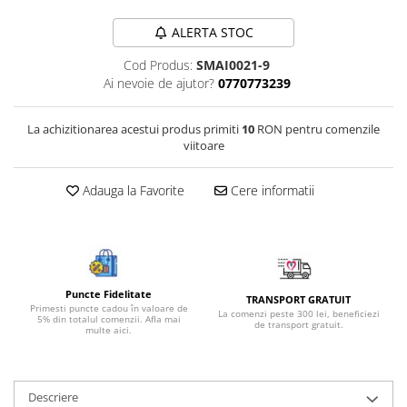
Bijuterii onix
ALERTA STOC
Bijuterii opal
Cod Produs:
SMAI0021-9
Bijuterii peridot
Ai nevoie de ajutor?
0770773239
Bijuterii perle
Bijuterii piatra lunii
La achizitionarea acestui produs primiti
10
RON pentru comenzile
viitoare
Bijuterii piatra soarelui
Bijuterii rodocrozit
Adauga la Favorite
Cere informatii
Bijuterii rubin
Bijuterii safir
Bijuterii sidef si abalone
Puncte Fidelitate
Bijuterii smarald
TRANSPORT GRATUIT
Primesti puncte cadou în valoare de
La comenzi peste 300 lei, beneficiezi
5% din totalul comenzii. Afla mai
Bijuterii sodalit
de transport gratuit.
multe aici.
Bijuterii spinel
Bijuterii tanzanit
Descriere