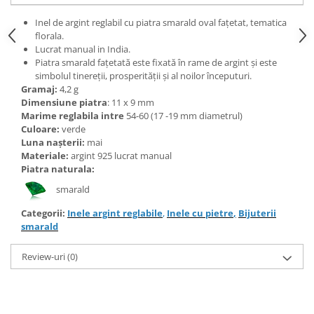
Bijuterii topaz
Inel de argint reglabil cu piatra smarald oval fațetat, tematica
Bijuterii turcoaz
florala.
Bijuterii turmaline
Lucrat manual in India.
Piatra smarald fațetată este fixată în rame de argint și este
Bijuterii morganit
simbolul tinereții, prosperității și al noilor începuturi.
Gramaj:
4,2 g
Dimensiune piatra
: 11 x 9 mm
Marime reglabila intre
54-60 (17 -19 mm diametrul)
Culoare:
verde
Luna nașterii:
mai
Materiale:
argint 925 lucrat manual
Piatra naturala:
smarald
Categorii:
Inele argint reglabile
,
Inele cu pietre
,
Bijuterii
smarald
Review-uri
(0)