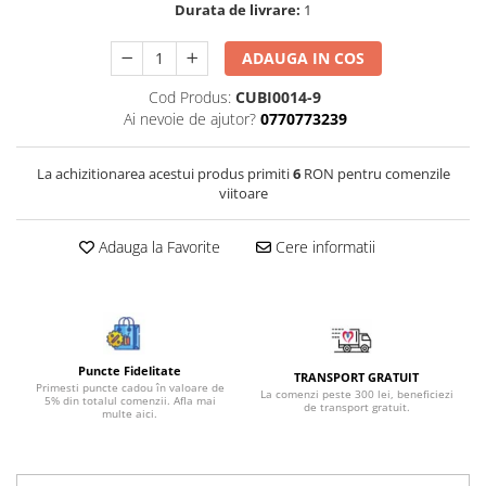
Durata de livrare:
1
Bijuterii onix
Bijuterii opal
ADAUGA IN COS
Bijuterii peridot
Cod Produs:
CUBI0014-9
Ai nevoie de ajutor?
0770773239
Bijuterii perle
Bijuterii piatra lunii
La achizitionarea acestui produs primiti
6
RON pentru comenzile
Bijuterii piatra soarelui
viitoare
Bijuterii rodocrozit
Adauga la Favorite
Cere informatii
Bijuterii rubin
Bijuterii safir
Bijuterii sidef si abalone
Bijuterii smarald
Puncte Fidelitate
TRANSPORT GRATUIT
Bijuterii sodalit
Primesti puncte cadou în valoare de
La comenzi peste 300 lei, beneficiezi
5% din totalul comenzii. Afla mai
de transport gratuit.
multe aici.
Bijuterii spinel
Bijuterii tanzanit