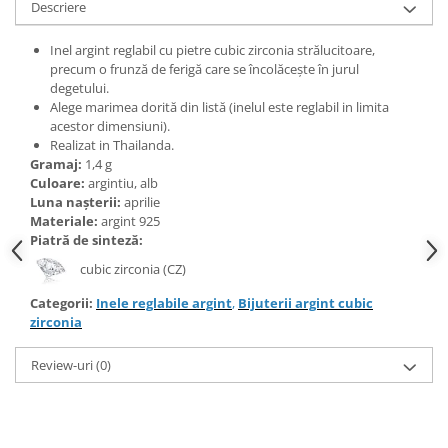
Bijuterii topaz
Descriere
Bijuterii turcoaz
Inel argint reglabil cu pietre cubic zirconia strălucitoare,
Bijuterii turmaline
precum o frunză de ferigă care se încolăcește în jurul
degetului.
Bijuterii morganit
Alege marimea dorită din listă (inelul este reglabil in limita
acestor dimensiuni).
Realizat in Thailanda.
Gramaj:
1,4 g
Culoare:
argintiu, alb
Luna nașterii:
aprilie
Materiale:
argint 925
Piatră de sinteză:
cubic zirconia (CZ)
Categorii:
Inele reglabile argint
,
Bijuterii argint cubic
zirconia
Review-uri
(0)