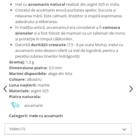
Bijuterii topaz
Inel cu
acvamarin natural
realizat din argint 925 in India.
Cristalul de acvamarin evocă puritatea apelor, bucuria și
Bijuterii turcoaz
relaxarea mării. Este calmant, liniștitor și inspiră exprimarea
Bijuterii turmaline
adevărului și eliberarea.
În tradiția antică, acvamarinul era considerat a fi
comoara
Bijuterii morganit
sirenelor
și a fost folosit de marinari ca un talisman de noroc
și protecție în timpul călătoriilor.
Datorită
durității crescute
(7,5 - 8 pe scara Mohs), inelul cu
acvamarin este deseori oferit ca inel de logodnă, pentru a
pecetlui iubirea tinerilor îndrăgostiți.
Gramaj:
1,3 g
Dimensiune piatra:
3,5 mm
Marimi disponibile:
alege din lista
Culoare:
albastru
Luna nașterii:
martie
Materiale:
argint 925
Piatra naturala:
acvamarin
Categorii:
Inele cu acvamarin
Video
(1)