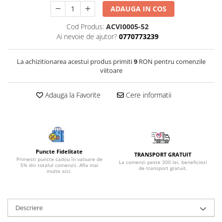
ADAUGA IN COS
Bijuterii onix
Bijuterii opal
Cod Produs:
ACVI0005-52
Ai nevoie de ajutor?
0770773239
Bijuterii peridot
Bijuterii perle
La achizitionarea acestui produs primiti
9
RON pentru comenzile
Bijuterii piatra lunii
viitoare
Bijuterii piatra soarelui
Adauga la Favorite
Cere informatii
Bijuterii rodocrozit
Bijuterii rubin
Bijuterii safir
Bijuterii sidef si abalone
Puncte Fidelitate
TRANSPORT GRATUIT
Primesti puncte cadou în valoare de
Bijuterii smarald
La comenzi peste 300 lei, beneficiezi
5% din totalul comenzii. Afla mai
de transport gratuit.
multe aici.
Bijuterii sodalit
Bijuterii spinel
Descriere
Bijuterii tanzanit