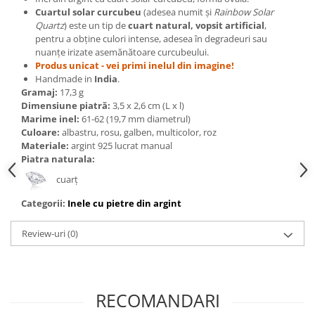
Bijuterii topaz
Cuartul solar curcubeu
(adesea numit și
Rainbow Solar
Bijuterii turcoaz
Quartz
) este un tip de
cuart natural, vopsit artificial
,
pentru a obține culori intense, adesea în degradeuri sau
Bijuterii turmaline
nuanțe irizate asemănătoare curcubeului.
Produs unicat
- vei primi inelul din imagine!
Bijuterii morganit
Handmade in
India
.
Gramaj:
17,3 g
Dimensiune piatră:
3,5 x 2,6 cm (L x l)
Marime inel:
61-62 (19,7 mm diametrul)
Culoare:
albastru, rosu, galben, multicolor, roz
Materiale:
argint 925 lucrat manual
Piatra naturala:
cuarț
Categorii:
Inele cu pietre din argint
Review-uri
(0)
RECOMANDARI