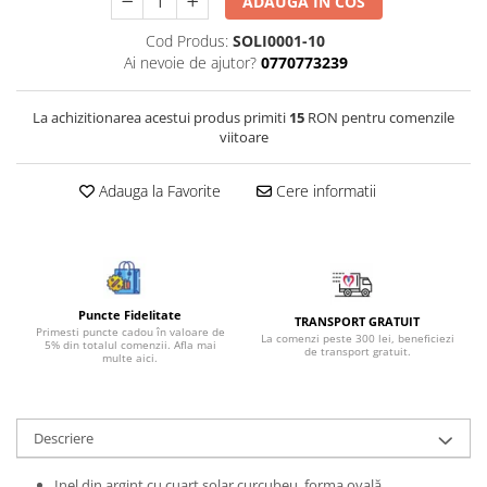
ADAUGA IN COS
Bijuterii onix
Cod Produs:
SOLI0001-10
Bijuterii opal
Ai nevoie de ajutor?
0770773239
Bijuterii peridot
La achizitionarea acestui produs primiti
15
RON pentru comenzile
Bijuterii perle
viitoare
Bijuterii piatra lunii
Bijuterii piatra soarelui
Adauga la Favorite
Cere informatii
Bijuterii rodocrozit
Bijuterii rubin
Bijuterii safir
Puncte Fidelitate
Bijuterii sidef si abalone
TRANSPORT GRATUIT
Primesti puncte cadou în valoare de
La comenzi peste 300 lei, beneficiezi
5% din totalul comenzii. Afla mai
de transport gratuit.
Bijuterii smarald
multe aici.
Bijuterii sodalit
Bijuterii spinel
Descriere
Bijuterii tanzanit
Inel din argint cu cuart solar curcubeu, forma ovală.