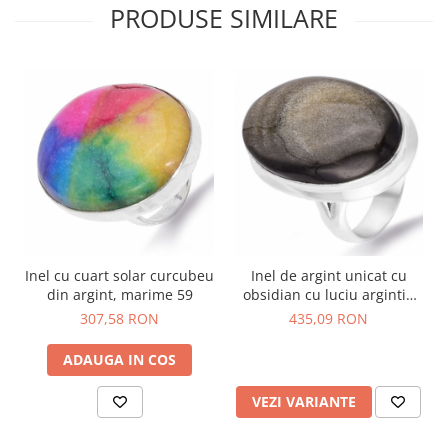
PRODUSE SIMILARE
Inel cu cuart solar curcubeu
Inel de argint unicat cu
din argint, marime 59
obsidian cu luciu argintiu
Umbre Metalice
307,58 RON
435,09 RON
ADAUGA IN COS
VEZI VARIANTE