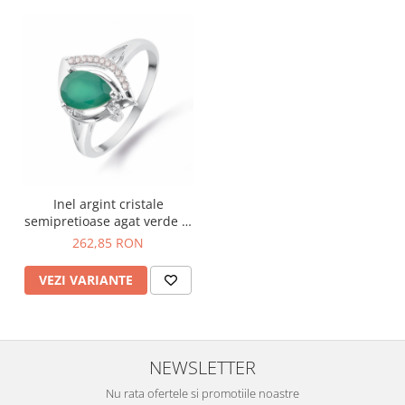
Inel argint cristale
semipretioase agat verde si
cubic zirconia
262,85 RON
VEZI VARIANTE
NEWSLETTER
Nu rata ofertele si promotiile noastre