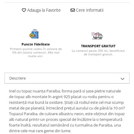
Bijuterii topaz
Adauga la Favorite
Cere informatii
Bijuterii turcoaz
Bijuterii turmaline
Bijuterii morganit
Puncte Fidelitate
TRANSPORT GRATUIT
Primesti puncte cadou în valoare de
La comenzi peste 300 lei, beneficiezi
5% din totalul comenzii. Afla mai
de transport gratuit.
multe aici.
Descriere
Inel cu topaz nuanța Paraiba, forma pară si șase pietre naturale
de topaz alb montate în argint 925 placat cu rodiu pentru o
rezistență mai bună la oxidare. Știați că rodiul este cel mai scump
metal de pe planetă, întrecând prețul aurului cu de până la 10 ori?
Topazul Paraiba, de culoare albastru neon, este obținut din topaz
alb natural printr-un proces special de încălzire la o temperatură
foarte înaltă, rezultatul semănând cu turmalina de Paraiba, una
dintre cele mai rare geme din lume.