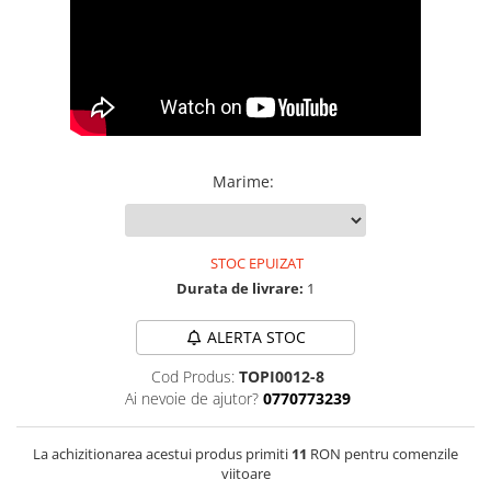
Bijuterii onix
Bijuterii opal
Bijuterii peridot
Bijuterii perle
Bijuterii piatra lunii
Marime
:
Bijuterii piatra soarelui
Bijuterii rodocrozit
Bijuterii rubin
STOC EPUIZAT
Durata de livrare:
1
Bijuterii safir
Bijuterii sidef si abalone
ALERTA STOC
Bijuterii smarald
Cod Produs:
TOPI0012-8
Bijuterii sodalit
Ai nevoie de ajutor?
0770773239
Bijuterii spinel
La achizitionarea acestui produs primiti
11
RON pentru comenzile
Bijuterii tanzanit
viitoare