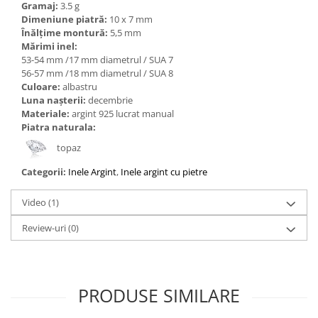
Gramaj:
3.5 g
Dimeniune piatră:
10 x 7 mm
Înălțime montură:
5,5 mm
Mărimi inel:
53-54 mm /17 mm diametrul / SUA 7
56-57 mm /18 mm diametrul / SUA 8
Culoare:
albastru
Luna nașterii:
decembrie
Materiale:
argint 925 lucrat manual
Piatra naturala:
topaz
Categorii:
Inele Argint
,
Inele argint cu pietre
Video
(1)
Review-uri
(0)
PRODUSE SIMILARE