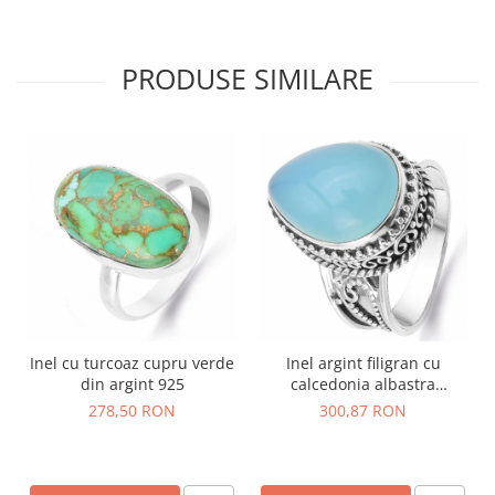
PRODUSE SIMILARE
Inel cu turcoaz cupru verde
Inel argint filigran cu
din argint 925
calcedonia albastra
Serenitate
278,50 RON
300,87 RON