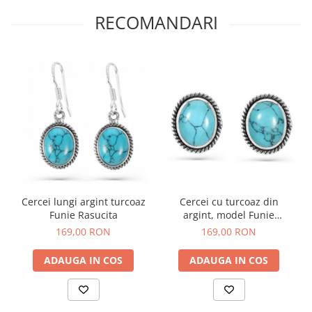
RECOMANDARI
Cercei lungi argint turcoaz
Cercei cu turcoaz din
Funie Rasucita
argint, model Funie
Rasucita pe ureche
169,00 RON
169,00 RON
ADAUGA IN COS
ADAUGA IN COS