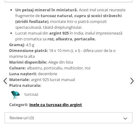
Bijuterii topaz
Un peisaj mineral în miniatură.
Acest inel unicat reunește
Bijuterii turcoaz
fragmente de
turcoaz natural, cupru și scoici
străvechi
Bijuterii turmaline
(stridii fosilizate)
, montate într-o piatră compozit
spectaculoasă, tăiată dreptunghiular.
Bijuterii morganit
Lucrat manual din
argint 925
în India, inelul impresionează
prin cromatica sa
roz, albastra, portacalie.
Gramaj:
4,5 g
Dimensiune piatră:
18 x 10 mm (L x l) - difera usor de la o
marime la alta
Marimi disponibile:
Alege din lista
Culoare:
albastru, portocaliu, multicolor, roz
Luna nașterii:
decembrie
Materiale:
argint 925 lucrat manual
Piatra naturala:
turcoaz
Categorii:
Inele cu turcoaz din argint
Review-uri
(0)