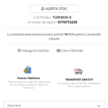
Bijuterii onix
ALERTA STOC
Bijuterii opal
Cod Produs:
TURI0025-8
Bijuterii peridot
Ai nevoie de ajutor?
0770773239
Bijuterii perle
Bijuterii piatra lunii
La achizitionarea acestui produs primiti
16
RON pentru comenzile
viitoare
Bijuterii piatra soarelui
Bijuterii rodocrozit
Adauga la Favorite
Cere informatii
Bijuterii rubin
Bijuterii safir
Bijuterii sidef si abalone
Puncte Fidelitate
Bijuterii smarald
TRANSPORT GRATUIT
Primesti puncte cadou în valoare de
La comenzi peste 300 lei, beneficiezi
5% din totalul comenzii. Afla mai
Bijuterii sodalit
de transport gratuit.
multe aici.
Bijuterii spinel
Bijuterii tanzanit
Descriere