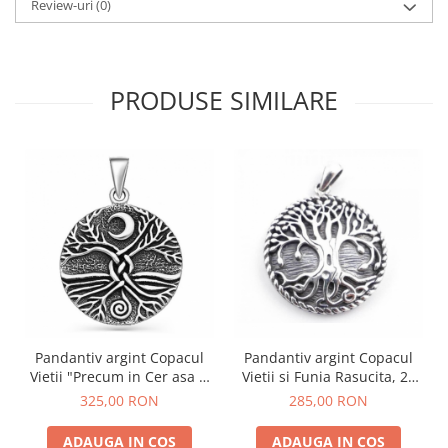
Review-uri
(0)
PRODUSE SIMILARE
Pandantiv argint Copacul
Pandantiv argint Copacul
Vietii "Precum in Cer asa si
Vietii si Funia Rasucita, 26
pe Pamant"
mm
325,00 RON
285,00 RON
ADAUGA IN COS
ADAUGA IN COS