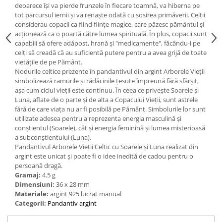
Bijuterii topaz
deoarece își va pierde frunzele în fiecare toamnă, va hiberna pe
tot parcursul iernii și va renaște odată cu sosirea primăverii. Celții
Bijuterii turcoaz
considerau copacii ca fiind ființe magice, care păzesc pământul și
Bijuterii turmaline
acționează ca o poartă către lumea spirituală. În plus, copacii sunt
capabili să ofere adăpost, hrană și "medicamente", făcându-i pe
Bijuterii morganit
celți să creadă că au suficientă putere pentru a avea grijă de toate
vietățile de pe Pământ.
Nodurile celtice prezente în pandantivul din argint Arborele Vieții
simbolizează ramurile și rădăcinile țesute împreună fără sfârșit,
așa cum ciclul vieții este continuu. În ceea ce privește Soarele și
Luna, aflate de o parte și de alta a Copacului Vieții, sunt astrele
fără de care viața nu ar fi posibilă pe Pământ. Simbolurile lor sunt
utilizate adesea pentru a reprezenta energia masculină și
conștientul (Soarele), cât și energia feminină și lumea misterioasă
a subconștientului (Luna).
Pandantivul Arborele Vieții Celtic cu Soarele și Luna realizat din
argint este unicat și poate fi o idee inedită de cadou pentru o
persoană dragă.
Gramaj:
4.5 g
Dimensiuni:
36 x 28 mm
Materiale:
argint 925 lucrat manual
Categorii:
Pandantiv argint