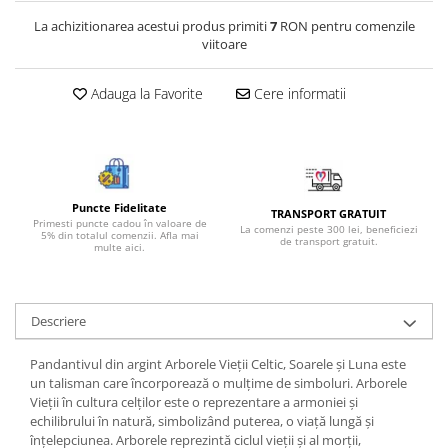
Bijuterii onix
La achizitionarea acestui produs primiti
7
RON pentru comenzile
viitoare
Bijuterii opal
Bijuterii peridot
Adauga la Favorite
Cere informatii
Bijuterii perle
Bijuterii piatra lunii
Bijuterii piatra soarelui
Bijuterii rodocrozit
Puncte Fidelitate
TRANSPORT GRATUIT
Primesti puncte cadou în valoare de
La comenzi peste 300 lei, beneficiezi
Bijuterii rubin
5% din totalul comenzii. Afla mai
de transport gratuit.
multe aici.
Bijuterii safir
Bijuterii sidef si abalone
Descriere
Bijuterii smarald
Bijuterii sodalit
Pandantivul din argint Arborele Vieții Celtic, Soarele și Luna este
un talisman care încorporează o mulțime de simboluri. Arborele
Bijuterii spinel
Vieții în cultura celților este o reprezentare a armoniei și
Bijuterii tanzanit
echilibrului în natură, simbolizând puterea, o viață lungă și
înțelepciunea. Arborele reprezintă ciclul vieții și al morții,