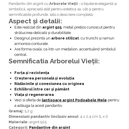
Bijuterii topaz
Pandantiv din argint cu
Arborele Vieții
- o bijuterie elegantă și
simbolică, apreciată atât pentru estetica sa, cât și pentru
Bijuterii turcoaz
semnificațiile profunde. Iată o descriere completă:
Bijuterii turmaline
Aspect și detalii:
Este realizat din
argint 925
, metal prețios cunoscut pentru
Bijuterii morganit
strălucirea delicată și durabilitate.
Designul prezintă un
arbore stilizat
, cu trunchi și ramuri
armonios conturate.
Are forma ovala, ca într-un medalion, accentuând simbolul
central.
Semnificatia Arborelui Vieții:
Forța și rezistența
Creșterea personală și evoluția
Rădăcinile și conexiunea cu originea
Echilibrul între cer și pământ
Viața și regenerarea
Vezi si oferta de
lantisoare argint Podoabele Mele
pentru
a adăuga la acest pandantiv.
Gramaj:
5.2 g
Dimensiuni pandantiv (inclusiv anou):
4 x 2,4 cm (L x l)
Materiale:
argint 925
Categorii:
Pandantive din argint