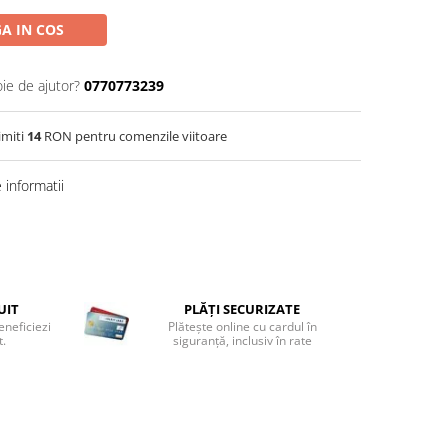
A IN COS
oie de ajutor?
0770773239
imiti
14
RON pentru comenzile viitoare
informatii
UIT
PLĂȚI SECURIZATE
eneficiezi
Plătește online cu cardul în
t.
siguranță, inclusiv în rate