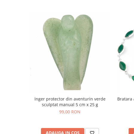
Bijuterii topaz
Bijuterii turcoaz
Bijuterii turmaline
Bijuterii morganit
Inger protector din aventurin verde
Bratara 
sculptat manual 5 cm x 25 g
99,00 RON
ADAUGA IN COS