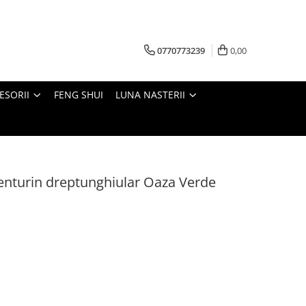
0770773239
0,00
ESORII
FENG SHUI
LUNA NASTERII
venturin dreptunghiular Oaza Verde