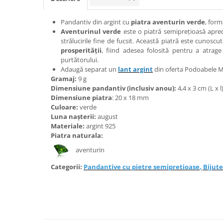
Bijuterii onix
Pandantiv din argint cu
piatra aventurin verde
, for
Bijuterii opal
Aventurinul verde
este o piatră semiprețioasă aprec
Bijuterii peridot
strălucirile fine de fucsit. Această piatră este cunoscu
prosperității
, fiind adesea folosită pentru a atrag
Bijuterii perle
purtătorului.
Adaugă separat un
lant argint
din oferta Podoabele M
Bijuterii piatra lunii
Gramaj:
9 g
Bijuterii piatra soarelui
Dimensiune pandantiv (inclusiv anou):
4,4 x 3 cm (L x l
Dimensiune piatra
: 20 x 18 mm
Bijuterii rodocrozit
Culoare:
verde
Luna nașterii:
august
Bijuterii rubin
Materiale:
argint 925
Bijuterii safir
Piatra naturala:
Bijuterii sidef si abalone
aventurin
Bijuterii smarald
Categorii:
Pandantive cu pietre semipretioase
,
Bijute
Bijuterii sodalit
Bijuterii spinel
Bijuterii tanzanit