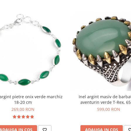
argint pietre onix verde marchiz
Inel argint masiv de barbat
18-20 cm
aventurin verde T-Rex, 65
269,00 RON
599,00 RON
ADAUGA IN COS
ADAUGA IN COS