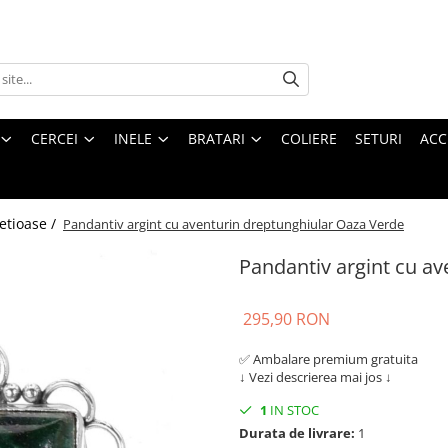
CERCEI
INELE
BRATARI
COLIERE
SETURI
ACC
etioase /
Pandantiv argint cu aventurin dreptunghiular Oaza Verde
Pandantiv argint cu a
295,90 RON
✅ Ambalare premium gratuita
↓ Vezi descrierea mai jos ↓
1
IN STOC
Durata de livrare:
1