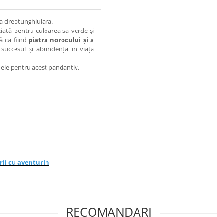
ma dreptunghiulara.
iată pentru culoarea sa verde și
tă ca fiind
piatra norocului și a
e succesul și abundența în viața
ele pentru acest pandantiv.
)
rii cu aventurin
RECOMANDARI