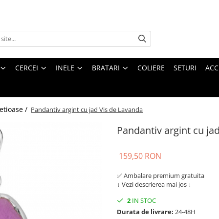
CERCEI
INELE
BRATARI
COLIERE
SETURI
ACC
etioase /
Pandantiv argint cu jad Vis de Lavanda
Pandantiv argint cu ja
159,50 RON
✅ Ambalare premium gratuita
↓
Vezi descrierea mai jos
↓
2
IN STOC
Durata de livrare:
24-48H