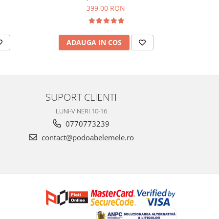
399,00 RON
ADAUGA IN COS
AD
SUPORT CLIENTI
LUNI-VINERI 10-16
0770773239
contact@podoabelemele.ro