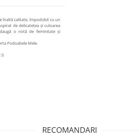
e înaltă calitate, împodobit cu un
spirat de delicatețea și culoarea
 adaugă o notă de feminitate și
erta Podoabele Mele.
 l)
RECOMANDARI