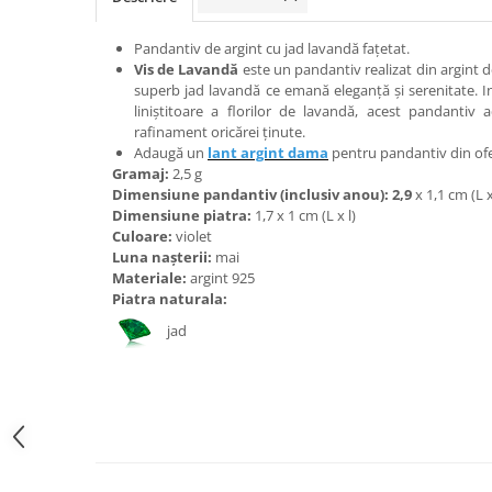
Bijuterii onix
Pandantiv de argint cu jad lavandă fațetat.
Bijuterii opal
Vis de Lavandă
este un pandantiv realizat din argint d
Bijuterii peridot
superb jad lavandă ce emană eleganță și serenitate. In
liniștitoare a florilor de lavandă, acest pandantiv
Bijuterii perle
rafinament oricărei ținute.
Adaugă un
lant argint dama
pentru pandantiv din of
Bijuterii piatra lunii
Gramaj:
2,5 g
Bijuterii piatra soarelui
Dimensiune pandantiv (inclusiv anou): 2,9
x 1,1 cm (L x
Dimensiune piatra:
1,7 x 1 cm (L x l)
Bijuterii rodocrozit
Culoare:
violet
Luna nașterii:
mai
Bijuterii rubin
Materiale:
argint 925
Bijuterii safir
Piatra naturala:
Bijuterii sidef si abalone
jad
Bijuterii smarald
Bijuterii sodalit
Bijuterii spinel
Bijuterii tanzanit