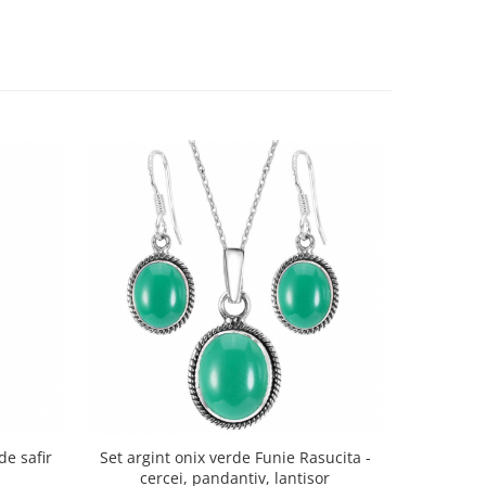
de safir
Set argint onix verde Funie Rasucita -
Pandanti
cercei, pandantiv, lantisor