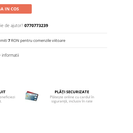
A IN COS
ie de ajutor?
0770773239
imiti
7
RON pentru comenzile viitoare
informatii
UIT
PLĂȚI SECURIZATE
eneficiezi
Plătește online cu cardul în
t.
siguranță, inclusiv în rate