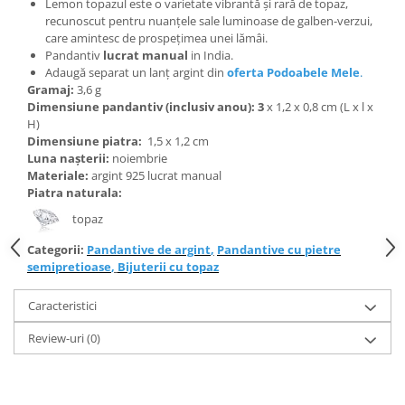
Bijuterii topaz
Lemon topazul este o varietate vibrantă și rară de topaz,
recunoscut pentru nuanțele sale luminoase de galben-verzui,
Bijuterii turcoaz
care amintesc de prospețimea unei lămâi.
Pandantiv
lucrat manual
in India.
Bijuterii turmaline
Adaugă separat un lanț argint din
oferta Podoabele Mele
.
Bijuterii morganit
Gramaj:
3,6 g
Dimensiune pandantiv (inclusiv anou): 3
x 1,2 x 0,8 cm (L x l x
H)
Dimensiune piatra:
1,5 x 1,2 cm
Luna nașterii:
noiembrie
Materiale:
argint 925 lucrat manual
Piatra naturala:
topaz
Categorii:
Pandantive de argint
,
Pandantive cu pietre
semipretioase
,
Bijuterii cu topaz
Caracteristici
Review-uri
(0)