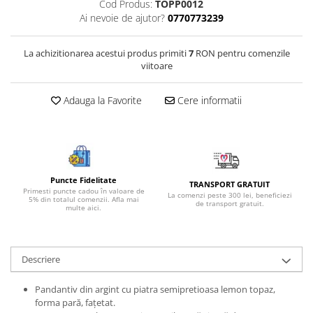
Cod Produs:
TOPP0012
Bijuterii onix
Ai nevoie de ajutor?
0770773239
Bijuterii opal
La achizitionarea acestui produs primiti
7
RON pentru comenzile
Bijuterii peridot
viitoare
Bijuterii perle
Bijuterii piatra lunii
Adauga la Favorite
Cere informatii
Bijuterii piatra soarelui
Bijuterii rodocrozit
Bijuterii rubin
Puncte Fidelitate
TRANSPORT GRATUIT
Bijuterii safir
Primesti puncte cadou în valoare de
La comenzi peste 300 lei, beneficiezi
5% din totalul comenzii. Afla mai
de transport gratuit.
Bijuterii sidef si abalone
multe aici.
Bijuterii smarald
Bijuterii sodalit
Descriere
Bijuterii spinel
Pandantiv din argint cu piatra semipretioasa lemon topaz,
Bijuterii tanzanit
forma pară, fațetat.