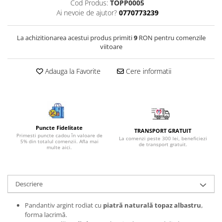
Cod Produs:
TOPP0005
Bijuterii onix
Ai nevoie de ajutor?
0770773239
Bijuterii opal
La achizitionarea acestui produs primiti
9
RON pentru comenzile
Bijuterii peridot
viitoare
Bijuterii perle
Bijuterii piatra lunii
Adauga la Favorite
Cere informatii
Bijuterii piatra soarelui
Bijuterii rodocrozit
Bijuterii rubin
Puncte Fidelitate
TRANSPORT GRATUIT
Bijuterii safir
Primesti puncte cadou în valoare de
La comenzi peste 300 lei, beneficiezi
5% din totalul comenzii. Afla mai
de transport gratuit.
Bijuterii sidef si abalone
multe aici.
Bijuterii smarald
Bijuterii sodalit
Descriere
Bijuterii spinel
Pandantiv argint rodiat cu
piatră naturală topaz albastru
,
Bijuterii tanzanit
forma lacrimă.