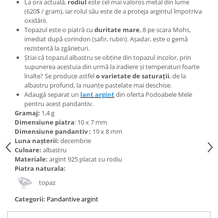
Bijuterii topaz
La ora actuală,
rodiul
este cel mai valoros metal din lume
(620$ / gram), iar rolul său este de a proteja argintul împotriva
Bijuterii turcoaz
oxidării.
Topazul este o piatră cu
duritate mare
, 8 pe scara Mohs,
Bijuterii turmaline
imediat după corindon (safir, rubin). Așadar, este o gemă
Bijuterii morganit
rezistentă la zgârieturi.
Știai că topazul albastru se obține din topazul incolor, prin
supunerea acestuia din urmă la iradiere și temperaturi foarte
înalte? Se produce astfel
o varietate de saturații
, de la
albastru profund, la nuanțe pastelate mai deschise.
Adaugă separat un
lant argint
din oferta Podoabele Mele
pentru acest pandantiv.
Gramaj:
1,4 g
Dimensiune piatra
: 10 x 7 mm
Dimensiune pandantiv :
19 x 8 mm
Luna nașterii:
decembrie
Culoare:
albastru
Materiale:
argint 925 placat cu rodiu
Piatra naturala:
topaz
Categorii:
Pandantive argint