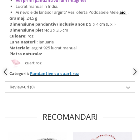
Vei primi pandantivul din imagine!
Bijuterii topaz
Lucrat manual in India.
Bijuterii turcoaz
Ai nevoie de lantisor argint? Vezi oferta Podoabele Mele
aici
.
Gramaj:
24,5 g
Bijuterii turmaline
Dimensiune pandantiv (inclusiv anou): 5
x 4 cm (L x l)
Dimensiune pietre:
3 x 3,5 cm
Bijuterii morganit
Culoare:
roz
Luna nașterii:
ianuarie
Materiale:
argint 925 lucrat manual
Piatra naturala:
cuarț roz
Categorii:
Pandantive cu cuart roz
Review-uri
(0)
RECOMANDARI