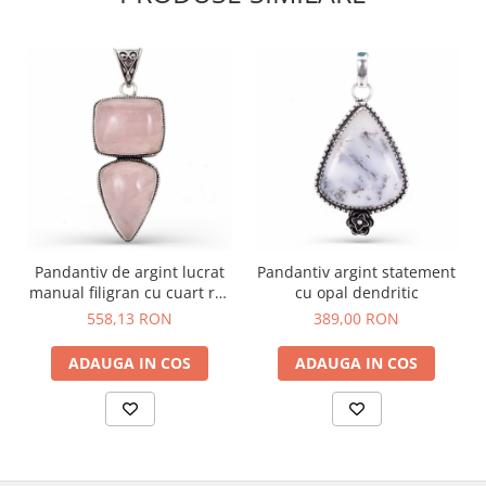
Pandantiv de argint lucrat
Pandantiv argint statement
manual filigran cu cuart roz
cu opal dendritic
x 2
558,13 RON
389,00 RON
ADAUGA IN COS
ADAUGA IN COS