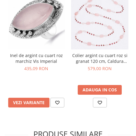
Inel de argint cu cuart roz
Colier argint cu cuart roz si
marchiz Vis Imperial
granat 120 cm, Caldura
Inimii
435,09 RON
579,00 RON
ADAUGA IN COS
VEZI VARIANTE
PRODUSE SIMILARE