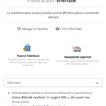
Ai nevoie de ajutor?
0770773239
Bijuterii onix
Bijuterii opal
La achizitionarea acestui produs primiti
21
RON pentru comenzile
viitoare
Bijuterii peridot
Bijuterii perle
Adauga la Favorite
Cere informatii
Bijuterii piatra lunii
Bijuterii piatra soarelui
Bijuterii rodocrozit
Bijuterii rubin
Puncte Fidelitate
TRANSPORT GRATUIT
Primesti puncte cadou în valoare de
La comenzi peste 300 lei, beneficiezi
5% din totalul comenzii. Afla mai
Bijuterii safir
de transport gratuit.
multe aici.
Bijuterii sidef si abalone
Bijuterii smarald
Descriere
Bijuterii sodalit
Bijuterii spinel
Îmbrățișează iubirea și armonia interioară cu pandantivul
Inima Blândă realizat
din
argint 925
cu
de cuart roz,
Bijuterii tanzanit
forma inimă.