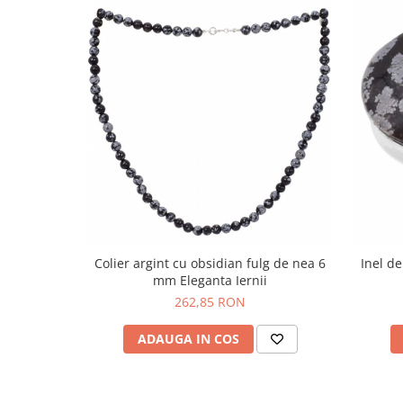
Bijuterii topaz
Bijuterii turcoaz
Bijuterii turmaline
Bijuterii morganit
Colier argint cu obsidian fulg de nea 6
Inel de
mm Eleganta Iernii
262,85 RON
ADAUGA IN COS