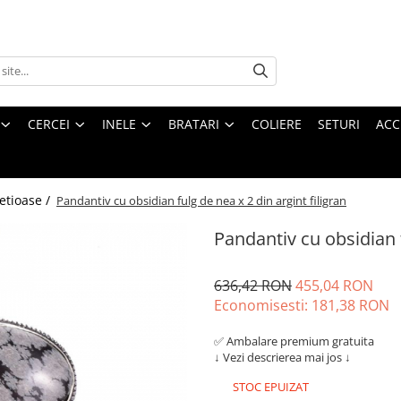
CERCEI
INELE
BRATARI
COLIERE
SETURI
ACC
etioase /
Pandantiv cu obsidian fulg de nea x 2 din argint filigran
Pandantiv cu obsidian f
636,42 RON
455,04 RON
Economisesti:
181,38
RON
✅ Ambalare premium gratuita
↓ Vezi descrierea mai jos ↓
STOC EPUIZAT