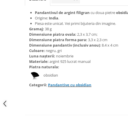
Bijuterii onix
Pandantivul de argint filigran
cu doua pietre
obsidi
Bijuterii opal
Origine:
India
.
Bijuterii peridot
Piesa este unicat. Vei primi bijuteria din imagine.
Gramaj:
38 g
Bijuterii perle
Dimensiune piatra ovala:
2,3 x 3,7 cm;
Dimensiune piatra forma para:
3,3 x 2,3 cm
Bijuterii piatra lunii
Dimensiune pandantiv (inclusiv anou)
: 8.4 x 4 cm
Bijuterii piatra soarelui
Culoare:
negru, gri
Luna nașterii:
noiembrie
Bijuterii rodocrozit
Materiale:
argint 925 lucrat manual
Piatra naturala:
Bijuterii rubin
obsidian
Bijuterii safir
Bijuterii sidef si abalone
Categorii:
Pandantive cu obsidian
Bijuterii smarald
Bijuterii sodalit
Bijuterii spinel
Bijuterii tanzanit