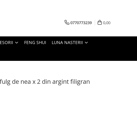
0770773239
0,00
ESORII
FENG SHUI
LUNA NASTERII
ulg de nea x 2 din argint filigran