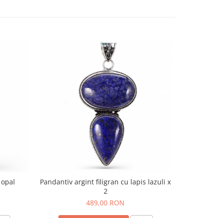
 opal
Pandantiv argint filigran cu lapis lazuli x
Pandant
2
fi
489,00 RON