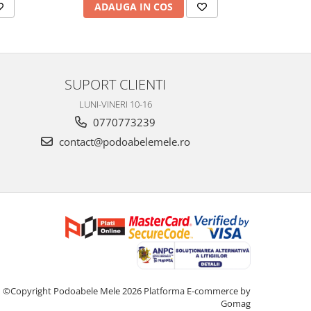
ADAUGA IN COS
AD
SUPORT CLIENTI
LUNI-VINERI 10-16
0770773239
contact@podoabelemele.ro
©Copyright Podoabele Mele 2026
Platforma E-commerce by
Gomag