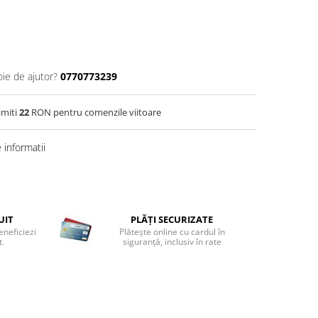
oie de ajutor?
0770773239
imiti
22
RON pentru comenzile viitoare
informatii
UIT
PLĂȚI SECURIZATE
eneficiezi
Plătește online cu cardul în
t.
siguranță, inclusiv în rate