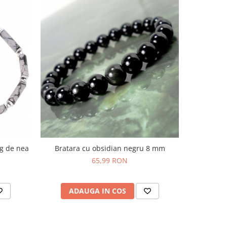
lg de nea
Bratara cu obsidian negru 8 mm
Inger d
65,99 RON
ADAUGA IN COS
AD