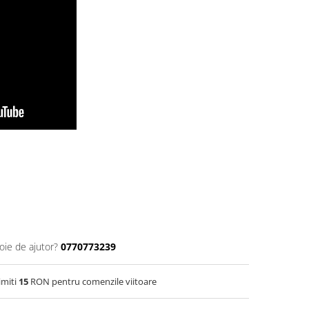
oie de ajutor?
0770773239
imiti
15
RON pentru comenzile viitoare