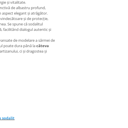
ie și vitalitate.
inctivă de albastru profund,
n aspect elegant și atrăgător.
 vindecătoare și de protecție,
unea. Se spune că sodalitul
 facilitând dialogul autentic și
avansate de modelare a sârmei de
sul poate dura până la
câteva
rtizanului, ci și dragostea și
u sodalit