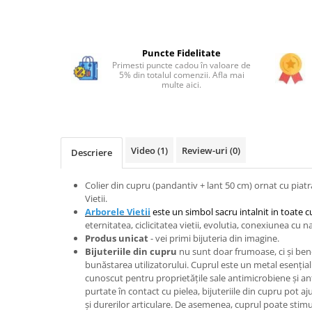
Bijuterii onix
Bijuterii opal
Puncte Fidelitate
Bijuterii peridot
Primesti puncte cadou în valoare de
5% din totalul comenzii. Afla mai
Bijuterii perle
multe aici.
Bijuterii piatra lunii
Bijuterii piatra soarelui
Bijuterii rodocrozit
Video
(1)
Review-uri
(0)
Descriere
Bijuterii rubin
Bijuterii safir
Colier din cupru (pandantiv + lant 50 cm) ornat cu piatr
Vietii.
Bijuterii sidef si abalone
Arborele Vietii
este un simbol sacru intalnit in toate cu
eternitatea, ciclicitatea vietii, evolutia, conexiunea cu n
Bijuterii smarald
Produs unicat
- vei primi bijuteria din imagine.
Bijuterii sodalit
Bijuteriile din cupru
nu sunt doar frumoase, ci și ben
bunăstarea utilizatorului. Cuprul este un metal esenți
Bijuterii spinel
cunoscut pentru proprietățile sale antimicrobiene și an
purtate în contact cu pielea, bijuteriile din cupru pot aj
Bijuterii tanzanit
și durerilor articulare. De asemenea, cuprul poate stimul