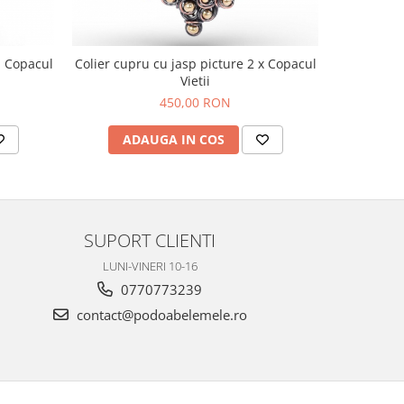
a Copacul
Colier cupru cu jasp picture 2 x Copacul
Colier cup
Vietii
450,00 RON
ADAUGA IN COS
AD
SUPORT CLIENTI
LUNI-VINERI 10-16
0770773239
contact@podoabelemele.ro