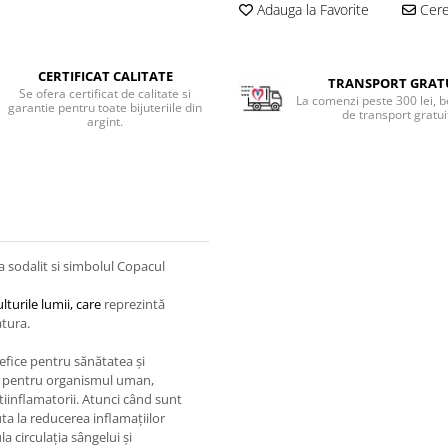
Adauga la Favorite
Cere 
CERTIFICAT CALITATE
TRANSPORT GRAT
Se ofera certificat de calitate si
La comenzi peste 300 lei, b
garantie pentru toate bijuteriile din
de transport gratui
argint.
a sodalit si simbolul Copacul
lturile lumii, care
reprezintă
atura.
efice pentru sănătatea și
al pentru organismul uman,
tiinflamatorii. Atunci când sunt
uta la reducerea inflamațiilor
a circulația sângelui și