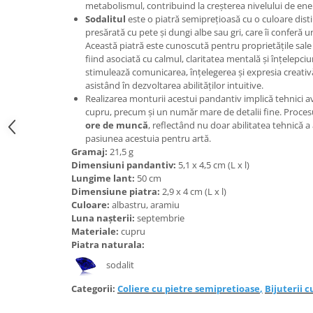
Bijuterii topaz
metabolismul, contribuind la creșterea nivelului de energ
Sodalitul
este o piatră semiprețioasă cu o culoare dist
Bijuterii turcoaz
presărată cu pete și dungi albe sau gri, care îi conferă u
Această piatră este cunoscută pentru proprietățile sale
Bijuterii turmaline
fiind asociată cu calmul, claritatea mentală și înțelepci
Bijuterii morganit
stimulează comunicarea, înțelegerea și expresia creativă,
asistând în dezvoltarea abilităților intuitive.
Realizarea monturii acestui pandantiv implică tehnici 
cupru, precum și un număr mare de detalii fine. Proce
ore de muncă
, reflectând nu doar abilitatea tehnică a a
pasiunea acestuia pentru artă.
Gramaj:
21,5 g
Dimensiuni pandantiv:
5,1 x 4,5 cm (L x l)
Lungime lant:
50 cm
Dimensiune piatra:
2,9 x 4 cm (L x l)
Culoare:
albastru, aramiu
Luna nașterii:
septembrie
Materiale:
cupru
Piatra naturala:
sodalit
Categorii:
Coliere cu pietre semipretioase
,
Bijuterii c