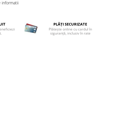
informatii
UIT
PLĂȚI SECURIZATE
eneficiezi
Plătește online cu cardul în
t.
siguranță, inclusiv în rate