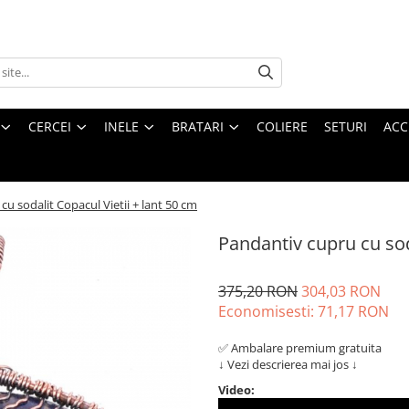
CERCEI
INELE
BRATARI
COLIERE
SETURI
ACC
u sodalit Copacul Vietii + lant 50 cm
Pandantiv cupru cu sod
375,20 RON
304,03 RON
Economisesti:
71,17
RON
✅ Ambalare premium gratuita
↓ Vezi descrierea mai jos ↓
Video: