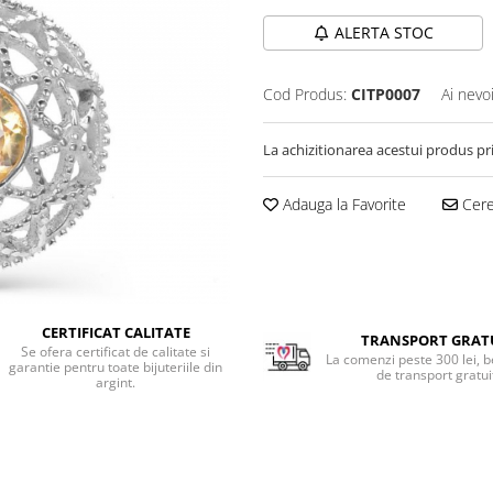
ALERTA STOC
Cod Produs:
CITP0007
Ai nevo
La achizitionarea acestui produs pr
Adauga la Favorite
Cere 
CERTIFICAT CALITATE
TRANSPORT GRAT
Se ofera certificat de calitate si
La comenzi peste 300 lei, b
garantie pentru toate bijuteriile din
de transport gratui
argint.