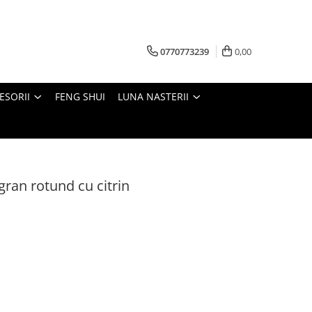
0770773239
0,00
ESORII
FENG SHUI
LUNA NASTERII
igran rotund cu citrin