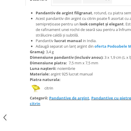
Bijuterii onix
Pandantiv de argint filigranat
, rotund, cu piatra sem
Bijuterii opal
Acest pandantiv din argint cu citrin poate fi asortat cu al
Bijuterii peridot
semiprețioase pentru un
look complet și elegant
. Es
de rafinament unei rochii de seară sau pentru a înfrum
Bijuterii perle
strălucire caldă și subtilă.
Pandantiv
lucrat manual
in India.
Bijuterii piatra lunii
Adaugă separat un lanț argint din
oferta Podoabele 
Bijuterii piatra soarelui
Gramaj:
3,4 g
Dimensiune pandantiv (inclusiv anou):
3 x 1,9 cm (L x l
Bijuterii rodocrozit
Dimensiune piatra:
7,5 mm x 7,5 mm
Luna nașterii:
noiembrie
Bijuterii rubin
Materiale:
argint 925 lucrat manual
Bijuterii safir
Piatra naturala:
Bijuterii sidef si abalone
citrin
Bijuterii smarald
Categorii:
Pandantive de argint
,
Pandantive cu pietr
citrin
Bijuterii sodalit
Bijuterii spinel
Bijuterii tanzanit