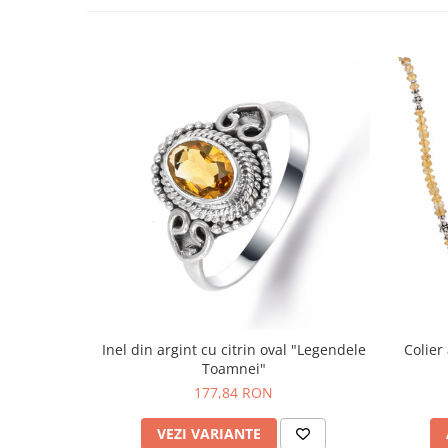
Bijuterii topaz
Bijuterii turcoaz
Bijuterii turmaline
Bijuterii morganit
Inel din argint cu citrin oval "Legendele
Colier
Toamnei"
177,84 RON
VEZI VARIANTE