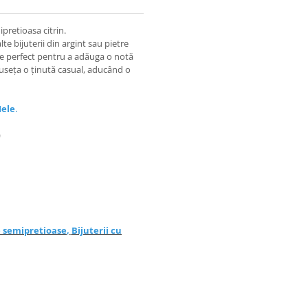
ipretioasa citrin.
te bijuterii din argint sau pietre
te perfect pentru a adăuga o notă
useța o ținută casual, aducând o
Mele
.
)
e semipretioase
,
Bijuterii cu