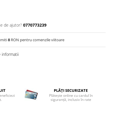
ie de ajutor?
0770773239
imiti
8
RON pentru comenzile viitoare
informatii
UIT
PLĂȚI SECURIZATE
eneficiezi
Plătește online cu cardul în
t.
siguranță, inclusiv în rate