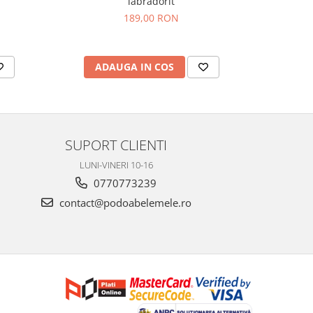
labradorit
chihli
189,00 RON
ADAUGA IN COS
AD
SUPORT CLIENTI
LUNI-VINERI 10-16
0770773239
contact@podoabelemele.ro