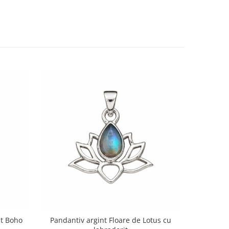
it Boho
Pandantiv argint Floare de Lotus cu
Panda