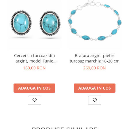
Cercei cu turcoaz din
Bratara argint pietre
argint, model Funie
turcoaz marchiz 18-20 cm
Rasucita pe ureche
169,00 RON
269,00 RON
ADAUGA IN COS
ADAUGA IN COS