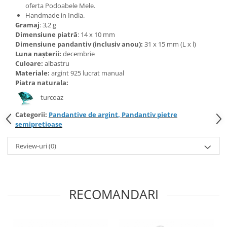
Bijuterii topaz
oferta Podoabele Mele.
Handmade in India.
Bijuterii turcoaz
Gramaj
: 3,2 g
Bijuterii turmaline
Dimensiune piatră
: 14 x 10 mm
Dimensiune pandantiv (inclusiv anou):
31 x 15 mm (L x l)
Bijuterii morganit
Luna nașterii:
decembrie
Culoare:
albastru
Materiale:
argint 925 lucrat manual
Piatra naturala:
turcoaz
Categorii:
Pandantive de argint
,
Pandantiv pietre
semipretioase
Review-uri
(0)
RECOMANDARI