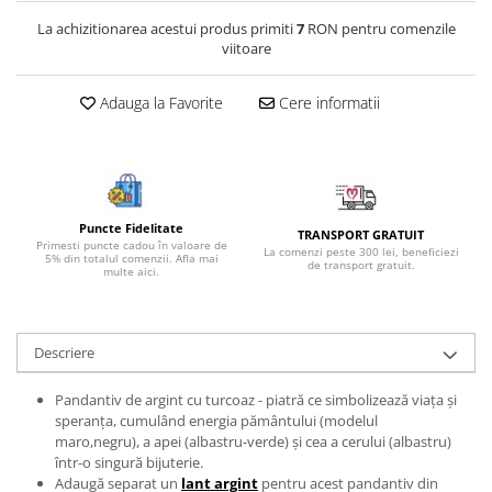
Bijuterii onix
La achizitionarea acestui produs primiti
7
RON pentru comenzile
viitoare
Bijuterii opal
Bijuterii peridot
Adauga la Favorite
Cere informatii
Bijuterii perle
Bijuterii piatra lunii
Bijuterii piatra soarelui
Bijuterii rodocrozit
Puncte Fidelitate
TRANSPORT GRATUIT
Primesti puncte cadou în valoare de
La comenzi peste 300 lei, beneficiezi
Bijuterii rubin
5% din totalul comenzii. Afla mai
de transport gratuit.
multe aici.
Bijuterii safir
Bijuterii sidef si abalone
Descriere
Bijuterii smarald
Bijuterii sodalit
Pandantiv de argint cu turcoaz - piatră ce simbolizează viața și
speranța, cumulând energia pământului (modelul
Bijuterii spinel
maro,negru), a apei (albastru-verde) și cea a cerului (albastru)
Bijuterii tanzanit
într-o singură bijuterie.
Adaugă separat un
lant argint
pentru acest pandantiv din