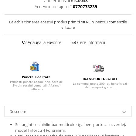
Cod Produs:
SETC0038
Bijuterii onix
Ai nevoie de ajutor?
0770773239
Bijuterii opal
La achizitionarea acestui produs primiti
18
RON pentru comenzile
Bijuterii peridot
viitoare
Bijuterii perle
Adauga la Favorite
Cere informatii
Bijuterii piatra lunii
Bijuterii piatra soarelui
Bijuterii rodocrozit
Bijuterii rubin
Puncte Fidelitate
TRANSPORT GRATUIT
Bijuterii safir
Primesti puncte cadou în valoare de
La comenzi peste 300 lei, beneficiezi
5% din totalul comenzii. Afla mai
de transport gratuit.
multe aici.
Bijuterii sidef si abalone
Bijuterii smarald
Bijuterii sodalit
Descriere
Bijuterii spinel
Set argint cu chihlimbar multicolor (galben, portocaliu, verde),
Bijuterii tanzanit
model Trifoi cu 4 Foi si inimi.
Setul contine o pereche de cercei, un pandantiv si lantisor 50