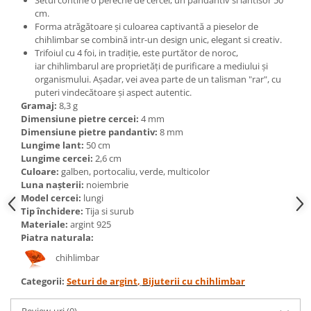
Bijuterii topaz
cm.
Bijuterii turcoaz
Forma atrăgătoare și culoarea captivantă a pieselor de
chihlimbar se combină intr-un design unic, elegant si creativ.
Bijuterii turmaline
Trifoiul cu 4 foi, in tradiție, este purtător de noroc,
iar chihlimbarul are proprietăți de purificare a mediului și
Bijuterii morganit
organismului. Așadar, vei avea parte de un talisman "rar", cu
puteri vindecătoare și aspect autentic.
Gramaj:
8,3
g
Dimensiune pietre cercei:
4 mm
Dimensiune pietre pandantiv:
8 mm
Lungime lant:
50 cm
Lungime cercei:
2,6 cm
Culoare:
galben, portocaliu, verde, multicolor
Luna nașterii:
noiembrie
Model cercei:
lungi
Tip închidere:
Tija si surub
Materiale:
argint 925
Piatra naturala:
chihlimbar
Categorii:
Seturi de argint
,
Bijuterii cu chihlimbar
Review-uri
(0)